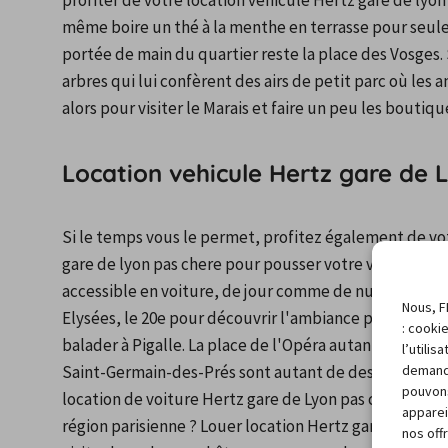
profiter de votre location vehicule Hertz gare de lyon 
même boire un thé à la menthe en terrasse pour seulem
portée de main du quartier reste la place des Vosges. S
arbres qui lui confèrent des airs de petit parc où les
alors pour visiter le Marais et faire un peu les boutiqu
Location vehicule Hertz gare de L
Si le temps vous le permet, profitez également de votr
gare de lyon pas chere pour pousser votre visite dans le
accessible en voiture, de jour comme de nuit. Vous po
Nous, F
Elysées, le 20e pour découvrir l'ambiance populaire de
: cooki
balader à Pigalle. La place de l'Opéra autant que le 1
l’utili
demand
Saint-Germain-des-Prés sont autant de destinations 
pouvons
location de voiture Hertz gare de Lyon pas chere. Et si
apparei
région parisienne ? Louer location Hertz gare de Lyon 
nos off