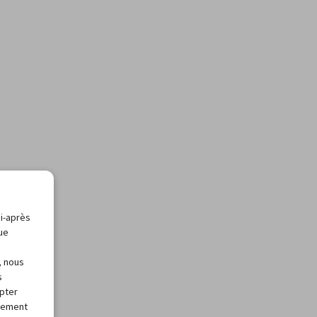
ci-après
que
, nous
s
apter
alement