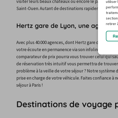
visiter leurs beaux châteaux ou encore le parc de Scea
utilise
perform
Saint-Ouen. Autant de destinations rapidement accessi
traitem
section
retirer
Hertz gare de Lyon, une agence 
Re
Avec plus 40.000 agences, dont Hertz gare de Lyon, ré
votre écoute en permanence via son infoline gratuite. S
comparateur de prix pourra vous trouver celui qui sau
de réservation très intuitif vous permettra de trouver
problème à la veille de votre séjour ? Notre système d
prise en charge de votre véhicule. Faites confiance à 
séjour à Paris !
Destinations de voyage 