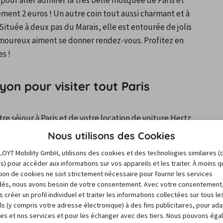
pour aller admirer la très belle mosquée de Paris et 
ent 2 euros ! Un autre coin tout aussi charmant et à 
ituée à deux pas du Marais, elle est entourée de jolis 
 amoureux aiment se donner rendez-vous. Profitez en 
es !
yon pour visiter tout Paris
e séjour à Paris et de votre location de voiture Hertz 
s autres quartiers de la capitale. Tout est très vite 
Nous utilisons des Cookies
urrez vous rendre dans le 8e pour voir les Champs-
LOYT Mobility GmbH, utilisons des cookies et des technologies similaires (
 Belleville ou grimper tout au nord de Paris et vous 
es) pour accéder aux informations sur vos appareils et les traiter. À moins 
4e arrondissement sans oublier le magnifique quartier de 
sation de cookies ne soit strictement nécessaire pour fournir les services
és, nous avons besoin de votre consentement. Avec votre consentement
immanquables que vous pourrez découvrir avec votre 
 créer un profil individuel et traiter les informations collectées sur tous le
 vous sortiez un peu de la capitale pour découvrir la 
ls (y compris votre adresse électronique) à des fins publicitaires, pour ad
vous permettra de rejoindre Versailles, Fontainebleau et 
res et nos services et pour les échanger avec des tiers. Nous pouvons ég