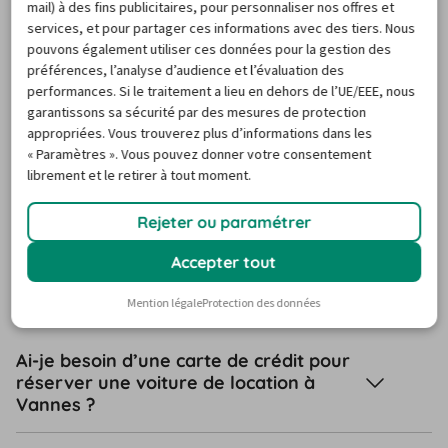
location Hertz à Vannes sera ainsi pour vous un gage de 
mail) à des fins publicitaires, pour personnaliser nos offres et
services, et pour partager ces informations avec des tiers. Nous
sécurité avec l'assurance de pouvoir annuler votre 
pouvons également utiliser ces données pour la gestion des
réservation jusqu'à 24 heures avant la date initiale de 
préférences, l’analyse d’audience et l’évaluation des
prise en charge. De quoi faire rimer Hertz Vannes avec 
performances. Si le traitement a lieu en dehors de l’UE/EEE, nous
garantissons sa sécurité par des mesures de protection
simplicité !
appropriées. Vous trouverez plus d’informations dans les
FAQ
« Paramètres ». Vous pouvez donner votre consentement
librement et le retirer à tout moment.
Rejeter ou paramétrer
Questions fréquentes sur la
Accepter tout
location de voiture à Vannes
Mention légale
Protection des données
Ai-je besoin d’une carte de crédit pour
réserver une voiture de location à
Vannes ?