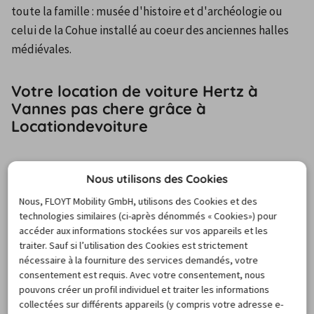
toute la famille : musée d'histoire et d'archéologie ou 
celui de la Cohue installé au coeur des anciennes halles 
médiévales.
Votre location de voiture Hertz à
Vannes pas chere grâce à
Locationdevoiture
Louer une location Hertz à Vannes peut se faire en un 
Nous utilisons des Cookies
instant ! Notre comparateur en ligne vous proposera des 
Nous, FLOYT Mobility GmbH, utilisons des Cookies et des
offres alléchantes, vous permettant de dénicher la 
technologies similaires (ci-après dénommés « Cookies») pour
location à Vannes chez Hertz sans accroc. Notre sérieux se 
accéder aux informations stockées sur vos appareils et les
cristallise dans notre vaste réseau d'agences à travers le 
traiter. Sauf si l’utilisation des Cookies est strictement
nécessaire à la fourniture des services demandés, votre
monde. Une question ? Notre Infoligne sera à votre 
consentement est requis. Avec votre consentement, nous
écoute pour toutes vos interrogations concernant votre 
pouvons créer un profil individuel et traiter les informations
location Hertz à Vannes, et cela gratuitement. Louer une 
collectées sur différents appareils (y compris votre adresse e-