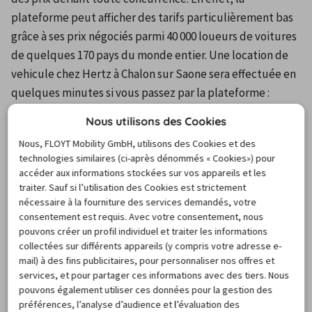
plateforme peut afficher des tarifs particulièrement bas 
grâce à ses prix négociés parmi 40 000 loueurs de voitures 
de quelques 170 pays du monde entier. Une location de 
vehicule chez Hertz à Chalon sur Saone sera effectuée en 
quelques minutes si vous passez par la plateforme : 
quelques clics suffisent à accomplir les démarches. Vous 
Nous utilisons des Cookies
pourrez aussi cibler très exactement l'offre qui vous 
Nous, FLOYT Mobility GmbH, utilisons des Cookies et des
convient grâce à des filtres qui vous aideront à 
technologies similaires (ci-après dénommés « Cookies») pour
déterminer celle qu'il vous faut selon vos moyens et vos 
accéder aux informations stockées sur vos appareils et les
besoins. Enfin, la plateforme offre quelques avantages 
traiter. Sauf si l’utilisation des Cookies est strictement
nécessaire à la fourniture des services demandés, votre
supplémentaires, comme celui de l'annulation gratuite 
consentement est requis. Avec votre consentement, nous
qui vous permet d'annuler votre réservation jusqu'à 24 
pouvons créer un profil individuel et traiter les informations
heures avant qu'elle ne prenne effet.
collectées sur différents appareils (y compris votre adresse e-
mail) à des fins publicitaires, pour personnaliser nos offres et
FAQ
services, et pour partager ces informations avec des tiers. Nous
pouvons également utiliser ces données pour la gestion des
préférences, l’analyse d’audience et l’évaluation des