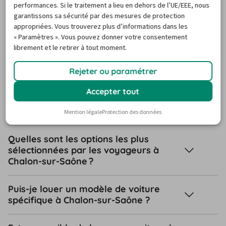
performances. Si le traitement a lieu en dehors de l’UE/EEE, nous
Questions fréquentes sur la
garantissons sa sécurité par des mesures de protection
appropriées. Vous trouverez plus d’informations dans les
location de voiture à Chalon-sur-
« Paramètres ». Vous pouvez donner votre consentement
Saône
librement et le retirer à tout moment.
Rejeter ou paramétrer
Ai-je besoin d’une carte de crédit pour
Accepter tout
réserver une voiture de location à
Chalon-sur-Saône ?
Mention légale
Protection des données
Quelles sont les options les plus
sélectionnées par les voyageurs à
Chalon-sur-Saône ?
Puis-je louer un modèle de voiture
spécifique à Chalon-sur-Saône ?