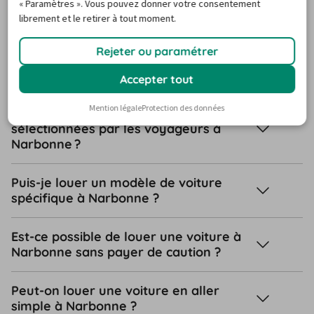
« Paramètres ». Vous pouvez donner votre consentement
librement et le retirer à tout moment.
Ai-je besoin d’une carte de crédit pour
Rejeter ou paramétrer
réserver une voiture de location à
Narbonne ?
Accepter tout
Mention légale
Protection des données
Quelles sont les options les plus
sélectionnées par les voyageurs à
Narbonne ?
Puis-je louer un modèle de voiture
spécifique à Narbonne ?
Est-ce possible de louer une voiture à
Narbonne sans payer de caution ?
Peut-on louer une voiture en aller
simple à Narbonne ?