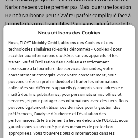
Narbonne sera votre premier pas. Mais louer une location 
Hertz à Narbonne peut s'avérer parfois compliqué face à 
la jungle des prix disponibles. Pour vous aider à faire le tri, 
CARIGAMI, votre comparateur en ligne se mettra en 
Nous utilisons des Cookies
quatre pour dénicher une voiture Hertz à Narbonne qui 
Nous, FLOYT Mobility GmbH, utilisons des Cookies et des
réponde à vos besoins et votre budget. Grâce à sa 
technologies similaires (ci-après dénommés « Cookies») pour
accéder aux informations stockées sur vos appareils et les
réservation simplifiée en quelques clics de souris, vous 
traiter. Sauf si l’utilisation des Cookies est strictement
serez assurés de préparer au mieux votre séjour dans le 
nécessaire à la fourniture des services demandés, votre
Midi. Avec CARIGAMI, il n'aura jamais été aussi simple de 
consentement est requis. Avec votre consentement, nous
pouvons créer un profil individuel et traiter les informations
trouver une location de vehicule Hertz à Narbonne !
collectées sur différents appareils (y compris votre adresse e-
FAQ
mail) à des fins publicitaires, pour personnaliser nos offres et
services, et pour partager ces informations avec des tiers. Nous
pouvons également utiliser ces données pour la gestion des
préférences, l’analyse d’audience et l’évaluation des
Questions fréquentes sur la
performances. Si le traitement a lieu en dehors de l’UE/EEE, nous
garantissons sa sécurité par des mesures de protection
location de voiture à Narbonne
appropriées. Vous trouverez plus d’informations dans les