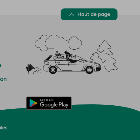
Haut de page
n
ion
les