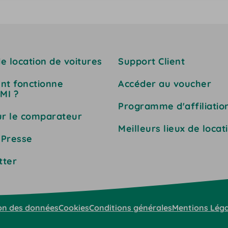
e location de voitures
Support Client
t fonctionne
Accéder au voucher
MI ?
Programme d'affiliatio
ur le comparateur
Meilleurs lieux de locat
 Presse
tter
on des données
Cookies
Conditions générales
Mentions Léga