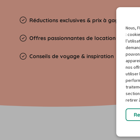
Réductions exclusives & prix à gagner
Nous, F
: cooki
Offres passionnantes de location de voitu
l’utili
demand
pouvons
Conseils de voyage & inspiration
apparei
nos off
utilise
perform
traitem
section
retirer
Re