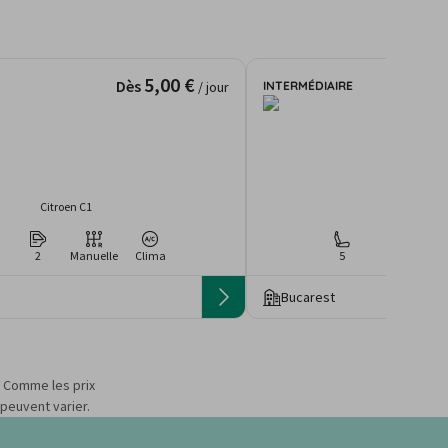
5,00 €
Dès
INTERMÉDIAIRE
/ jour
Citroen C1
Skoda Octa
2
Manuelle
Clima
5
4
Man
Bucarest
s. Comme les prix
 peuvent varier.