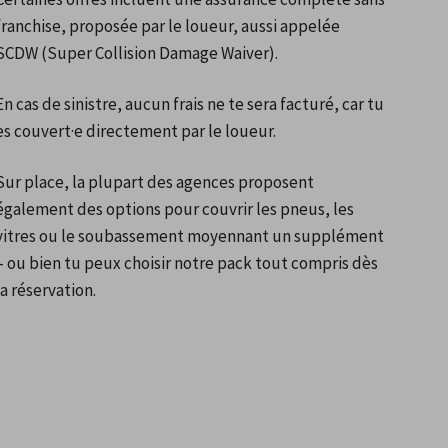
franchise, proposée par le loueur, aussi appelée 
SCDW (Super Collision Damage Waiver).
En cas de sinistre, aucun frais ne te sera facturé, car tu 
es couvert·e directement par le loueur.
Sur place, la plupart des agences proposent 
également des options pour couvrir les pneus, les 
vitres ou le soubassement moyennant un supplément 
– ou bien tu peux choisir notre pack tout compris dès 
la réservation.