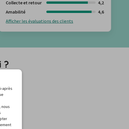
Collecte et retour
4,2
Amabilité
4,6
Afficher les évaluations des clients
i ?
ci-après
que
, nous
s
apter
alement