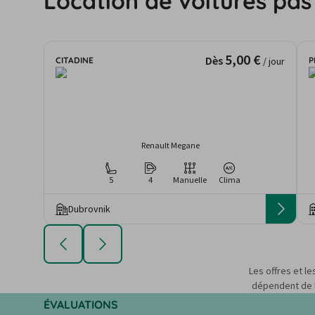
Location de voitures pa
5,00 €
Dès
CITADINE
P
/ jour
Renault Megane
5
4
Manuelle
Clima
Dubrovnik
Les offres et le
dépendent de la
ÉVALUATIONS