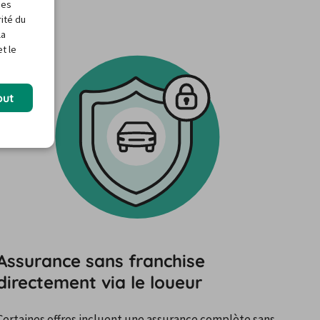
des
rité du
la
t le
out
Assurance sans franchise
directement via le loueur
Certaines offres incluent une assurance complète sans 