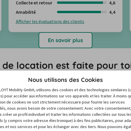
Collecte et retour
4,6
Amabilité
4,4
Afficher les évaluations des clients
En savoir plus
de location est faite pour to
Nous utilisons des Cookies
les différences pour prendre la bonne
LOYT Mobility GmbH, utilisons des cookies et des technologies similaires (
es) pour accéder aux informations sur vos appareils et les traiter. À moins 
sation de cookies ne soit strictement nécessaire pour fournir les services
és, nous avons besoin de votre consentement. Avec votre consentement
oix d’offres de différentes agences de location, mais aussi 
 créer un profil individuel et traiter les informations collectées sur tous le
ls (y compris votre adresse électronique) à des fins publicitaires, pour ad
. Tu peux ainsi choisir l’offre d’assurance la mieux 
res et nos services et pour les échanger avec des tiers. Nous pouvons ég