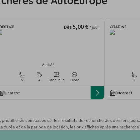
s chères de AutoEurope
5,00 €
Dès
RESTIGE
CITADINE
/ jour
Audi A4
5
4
Manuelle
Clima
2
Bucarest
Bucarest
s prix affichés sont basés sur les résultats de recherche des derniers jour
 durée et de la période de location, les prix affichés après une recherche