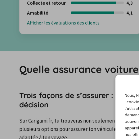
Collecte et retour
4,3
Amabilité
4,1
Afficher les évaluations des clients
Quelle assurance voiture 
Trois façons de s’assurer : voici 
Nous, F
: cooki
décision
l’utili
demand
Sur Carigami.fr, tu trouveras non seulement un large ch
pouvons
apparei
plusieurs options pour assurer ton véhicule de location
nos off
adaptée à ton voyage.
