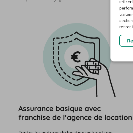
utilise
perform
traitem
section
retirer
Re
Assurance basique avec
franchise de l’agence de location
Toutes les voitures de location incluent une 