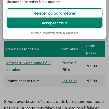
librement et le retirer à tout moment.
Louer un véhicule en Guadeloupe
 est également 
Rejeter ou paramétrer
important pour visiter l’île de fond en comble. Avec le 
loueur 
Jumbo Car Guadeloupe
, vous avez la possibilité 
Accepter tout
d'avoir une location de voiture pas chère dans les lieux 
Mention légale
Protection des données
suivants :
Code 
Adresse de location
Commune
postal
Aéroport Guadeloupe Pôle 
Pointe-à-
97139
Caraïbes
Pitre
Pointe de la Verdure
Le Gosier
97190
Si vous avez besoin d’astuces et de bons plans pour louer 
une voiture, nous vous dévoilons un road trip à faire en 