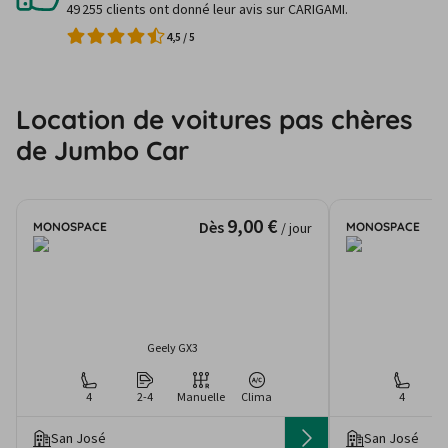
49 255 clients ont donné leur avis sur CARIGAMI.
4,5
/
5
Location de voitures pas chères
de Jumbo Car
9,00 €
Dès
MONOSPACE
MONOSPACE
/ jour
Geely GX3
4
2-4
Manuelle
Clima
4
San José
San José