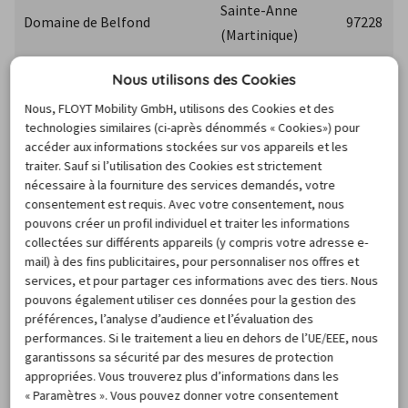
Sainte-Anne 
Domaine de Belfond
97228
(Martinique)
Pointe Philippeau
Sainte-Luce
97228
Nous utilisons des Cookies
Nous, FLOYT Mobility GmbH, utilisons des Cookies et des
technologies similaires (ci-après dénommés « Cookies») pour
accéder aux informations stockées sur vos appareils et les
Après avoir récupéré la voiture au comptoir de 
Jumbo Car 
traiter. Sauf si l’utilisation des Cookies est strictement
Martinique
, il ne vous restera plus qu’à partir découvrir 
nécessaire à la fourniture des services demandés, votre
les environs. Louez une voiture et en profitez-en ! Ce sera 
consentement est requis. Avec votre consentement, nous
pouvons créer un profil individuel et traiter les informations
une partie de plaisir avec nos bons plans sur l’île de la 
collectées sur différents appareils (y compris votre adresse e-
Martinique. Le tourisme en Martinique se laisse savourer 
mail) à des fins publicitaires, pour personnaliser nos offres et
entièrement avec une location de voiture pas chère : 
services, et pour partager ces informations avec des tiers. Nous
pouvons également utiliser ces données pour la gestion des
Montagne pelée
, 
Musée du Rhum
 et 
plage des Salines
, 
préférences, l’analyse d’audience et l’évaluation des
par exemple.
performances. Si le traitement a lieu en dehors de l’UE/EEE, nous
garantissons sa sécurité par des mesures de protection
appropriées. Vous trouverez plus d’informations dans les
Location Jumbo Car en Guadeloupe
« Paramètres ». Vous pouvez donner votre consentement