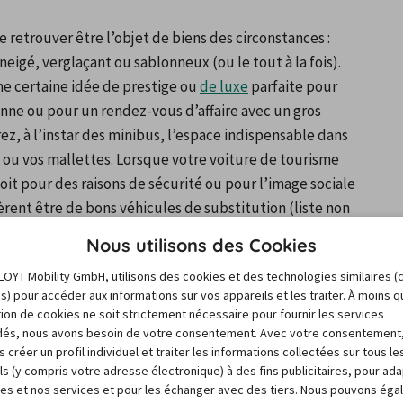
e retrouver être l’objet de biens des circonstances : 
igé, verglaçant ou sablonneux (ou le tout à la fois). 
e certaine idée de prestige ou 
de luxe
 parfaite pour 
nne ou pour un rendez-vous d’affaire avec un gros 
z, à l’instar des minibus, l’espace indispensable dans 
s ou vos mallettes. Lorsque votre voiture de tourisme 
it pour des raisons de sécurité ou pour l’image sociale 
rent être de bons véhicules de substitution (liste non 
Nous utilisons des Cookies
LOYT Mobility GmbH, utilisons des cookies et des technologies similaires (
es) pour accéder aux informations sur vos appareils et les traiter. À moins 
sation de cookies ne soit strictement nécessaire pour fournir les services
és, nous avons besoin de votre consentement. Avec votre consentement
 créer un profil individuel et traiter les informations collectées sur tous le
ls (y compris votre adresse électronique) à des fins publicitaires, pour ad
res et nos services et pour les échanger avec des tiers. Nous pouvons ég