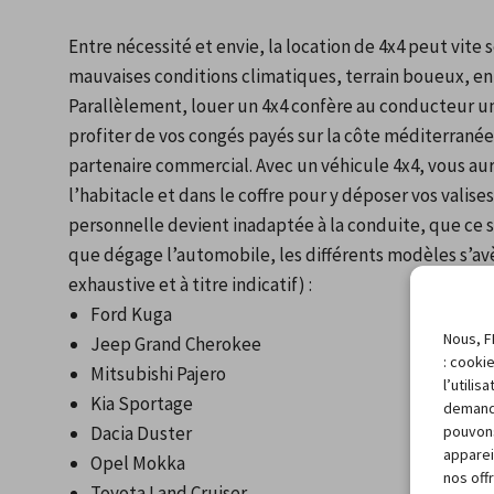
Entre nécessité et envie, la location de 4x4 peut vite s
mauvaises conditions climatiques, terrain boueux, enne
Parallèlement, louer un 4x4 confère au conducteur un
profiter de vos congés payés sur la côte méditerranée
partenaire commercial. Avec un véhicule 4x4, vous aure
l’habitacle et dans le coffre pour y déposer vos valise
personnelle devient inadaptée à la conduite, que ce so
que dégage l’automobile, les différents modèles s’avè
exhaustive et à titre indicatif) :
Ford Kuga
Nous, F
Jeep Grand Cherokee
: cooki
Mitsubishi Pajero
l’utili
Kia Sportage
demand
pouvons
Dacia Duster
apparei
Opel Mokka
nos off
Toyota Land Cruiser