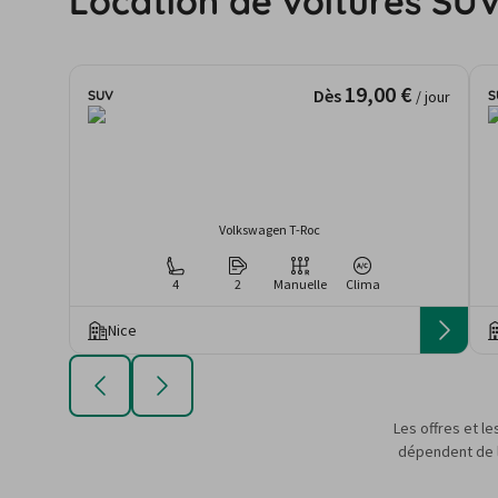
Location de voitures SUV
19,00 €
Dès
SUV
S
/ jour
Volkswagen T-Roc
4
2
Manuelle
Clima
Nice
Les offres et le
dépendent de la