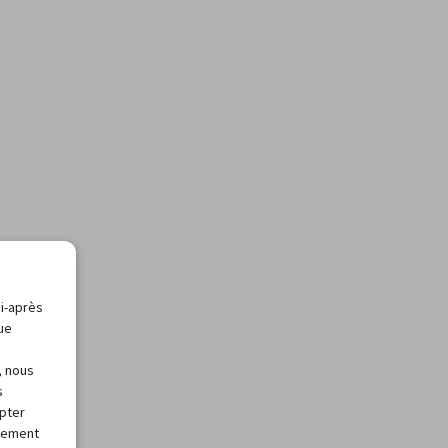
ci-après
que
, nous
s
apter
alement