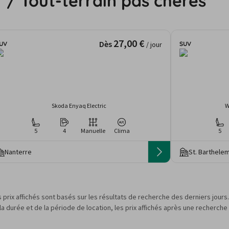
 / Tout-terrain pas chères
27,00 €
Dès
UV
SUV
/ jour
Skoda Enyaq Electric
W
5
4
Manuelle
Clima
5
Nanterre
St. Barthele
s prix affichés sont basés sur les résultats de recherche des derniers jour
 durée et de la période de location, les prix affichés après une recherche