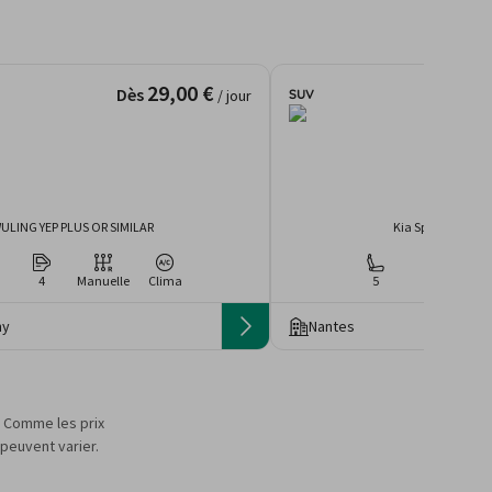
29,00 €
Dès
SUV
/ jour
ULING YEP PLUS OR SIMILAR
Kia Sportage ou é
4
Manuelle
Clima
5
4
Man
my
Nantes
s. Comme les prix
 peuvent varier.