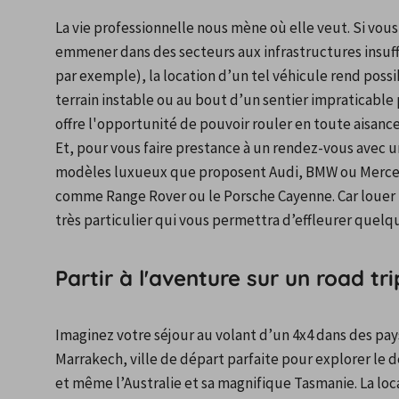
La vie professionnelle nous mène où elle veut. Si vous
emmener dans des secteurs aux infrastructures insuffi
par exemple), la location d’un tel véhicule rend possi
terrain instable ou au bout d’un sentier impraticable p
offre l'opportunité de pouvoir rouler en toute aisance
Et, pour vous faire prestance à un rendez-vous avec un
modèles luxueux que proposent Audi, BMW ou Mercede
comme Range Rover ou le Porsche Cayenne. Car louer u
très particulier qui vous permettra d’effleurer quelqu
Partir à l'aventure sur un road tr
Imaginez votre séjour au volant d’un 4x4 dans des pay
Marrakech, ville de départ parfaite pour explorer le d
et même l’Australie et sa magnifique Tasmanie. La loc