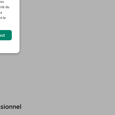
des
rité du
la
t le
out
ssionnel