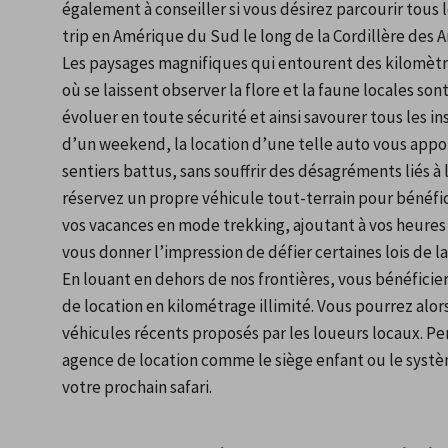
également à conseiller si vous désirez parcourir tous 
trip en Amérique du Sud le long de la Cordillère des A
Les paysages magnifiques qui entourent des kilomètre
où se laissent observer la flore et la faune locales so
évoluer en toute sécurité et ainsi savourer tous les in
d’un weekend, la location d’une telle auto vous appor
sentiers battus, sans souffrir des désagréments liés à 
réservez un propre véhicule tout-terrain pour bénéfic
vos vacances en mode trekking, ajoutant à vos heures 
vous donner l’impression de défier certaines lois de la
En louant en dehors de nos frontières, vous bénéficie
de location en kilométrage illimité. Vous pourrez alors 
véhicules récents proposés par les loueurs locaux. Pe
agence de location comme le siège enfant ou le systèm
votre prochain safari.