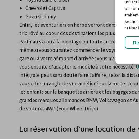
utilise
Chevrolet Captiva
perform
traitem
Suzuki Jimny
section
Enfin, les aventuriers en herbe verront dans la locatio
retirer
trip rêvé au coeur des destinations les plus exotiques
Partir au ski ou à la montage ou toute autre destination 
Re
même si vous souhaitez commencer le voyage chez vous
gare ou à votre aéroport d’arrivée : vous n’atteindrez 
vous ensuite d'adapter le modèle à votre nécessité. 
U
intégrale peut sans doute faire l’affaire, selon la dist
vous offre un angle de vue amélioré sur la route, ce qu
les enfants sur la banquette arrière et les bagages dan
grandes marques allemandes BMW, Volkswagen et Audi, 
de voitures 4WD (Four Wheel Drive).
La réservation d’une location de