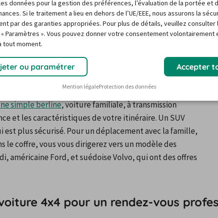
r les données pour la gestion des préférences, l’évaluation de la portée et 
ances. Si le traitement a lieu en dehors de l’UE/EEE, nous assurons la sécu
ent par des garanties appropriées. Pour plus de détails, veuillez consulter 
 « Paramètres ». Vous pouvez donner votre consentement volontairement e
n de voiture l’élément essentiel pour effectuer le road 
 à tout moment.
.
difficile d’accès est alors un vrai jeu d’enfant, et ce 
jeter ou paramétrer
Accepter t
 ou prendre la route depuis l’agence d’un loueur à la 
Mention légale
Protection des données
que plus facilement votre station de sports d’hiver. À 
ne simple berline
, voiture familiale, à transmission 
ance et les caractéristiques de votre itinéraire. Un SUV 
i est plus sécurisé. Pour un déplacement avec la famille, 
s le coffre, vous vous dirigerez vers un modèle des 
américaine Ford, et suédoise Volvo, qui ont des offres 
 voiture 4x4 pour un rendez-vous profe