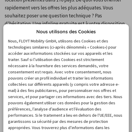
rapidement vers les offres les plus adéquates. Vous 
souhaitez poser une question technique ? Pas 
d'hésitation. Une infoline gratuite est à votre disposition. 
Vous trouverez également sur le site des informations 
Nous utilisons des Cookies
utiles pour préparer votre séjour, dont certaines viennent 
Nous, FLOYT Mobility GmbH, utilisons des Cookies et des
directement des autres utilisateurs. Et si un contretemps 
technologies similaires (ci-après dénommés « Cookies») pour
accéder aux informations stockées sur vos appareils et les
de dernière minute vous empêche de prendre possession 
traiter. Sauf si l’utilisation des Cookies est strictement
de votre véhicule Hertz Agen, ne paniquez pas. Pour 
nécessaire à la fourniture des services demandés, votre
toute annulation 24 heures avant la prise en charge, il ne 
consentement est requis. Avec votre consentement, nous
pouvons créer un profil individuel et traiter les informations
vous en coûtera rien.
collectées sur différents appareils (y compris votre adresse e-
FAQ
mail) à des fins publicitaires, pour personnaliser nos offres et
services, et pour partager ces informations avec des tiers. Nous
pouvons également utiliser ces données pour la gestion des
préférences, l’analyse d’audience et l’évaluation des
Questions fréquentes sur la
performances. Si le traitement a lieu en dehors de l’UE/EEE, nous
garantissons sa sécurité par des mesures de protection
location de voiture à Agen
appropriées. Vous trouverez plus d’informations dans les