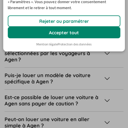
« Paramètres ». Vous pouvez donner votre consentement
librement et le retirer à tout moment.
Ai-je besoin d’une carte de crédit pour
Rejeter ou paramétrer
réserver une voiture de location à
Agen ?
Accepter tout
Mention légale
Protection des données
Quelles sont les options les plus
sélectionnées par les voyageurs à
Agen ?
Puis-je louer un modèle de voiture
spécifique à Agen ?
Est-ce possible de louer une voiture à
Agen sans payer de caution ?
Peut-on louer une voiture en aller
simple à Agen ?