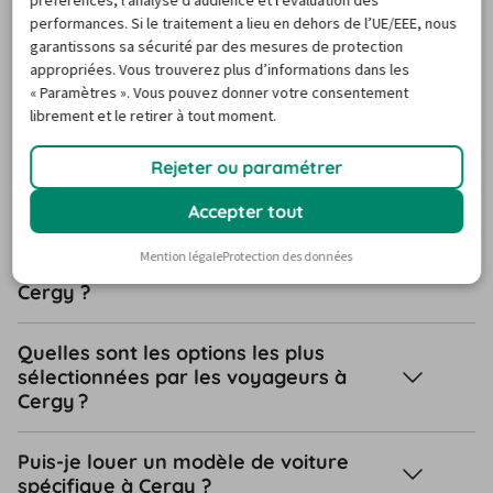
préférences, l’analyse d’audience et l’évaluation des
FAQ
performances. Si le traitement a lieu en dehors de l’UE/EEE, nous
garantissons sa sécurité par des mesures de protection
appropriées. Vous trouverez plus d’informations dans les
« Paramètres ». Vous pouvez donner votre consentement
Questions fréquentes sur la
librement et le retirer à tout moment.
location de voiture à Cergy
Rejeter ou paramétrer
Accepter tout
Ai-je besoin d’une carte de crédit pour
Mention légale
Protection des données
réserver une voiture de location à
Cergy ?
Quelles sont les options les plus
sélectionnées par les voyageurs à
Cergy ?
Puis-je louer un modèle de voiture
spécifique à Cergy ?