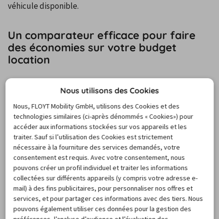
véhicule disponible.
Un comparateur efficace pour faire
des économies sur votre budget
location
Le site en ligne CARIGAMI met à votre disposition un 
Nous utilisons des Cookies
comparateur d'offres de location de voiture simple et 
Nous, FLOYT Mobility GmbH, utilisons des Cookies et des
rapide. En quelques clics vous accédez ainsi à toutes les 
technologies similaires (ci-après dénommés « Cookies») pour
accéder aux informations stockées sur vos appareils et les
offres disponibles qui correspondent exactement à vos 
traiter. Sauf si l’utilisation des Cookies est strictement
recherches, aux meilleurs prix. Avec 40 000 agences 
nécessaire à la fourniture des services demandés, votre
répertoriées dans 170 pays, le site en ligne vous fait 
consentement est requis. Avec votre consentement, nous
bénéficier d'une infoline gratuite pour vous renseigner, 
pouvons créer un profil individuel et traiter les informations
collectées sur différents appareils (y compris votre adresse e-
ainsi que d'une annulation, gratuite aussi, en 24h 
mail) à des fins publicitaires, pour personnaliser nos offres et
maximum avant la date de prise en charge de votre 
services, et pour partager ces informations avec des tiers. Nous
location.
pouvons également utiliser ces données pour la gestion des