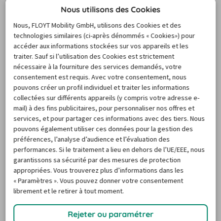
Nous utilisons des Cookies
multiples opportunités de sorties et d'excursions 
touristiques autour de la ville. Après une location de 
Nous, FLOYT Mobility GmbH, utilisons des Cookies et des
technologies similaires (ci-après dénommés « Cookies») pour
voiture chez Hertz Valenciennes, l'une des destinations 
accéder aux informations stockées sur vos appareils et les
les plus prisées reste assurément la ville fortifiée de 
traiter. Sauf si l’utilisation des Cookies est strictement
Condé-sur-l'Escaut, qui a fait le choix de conserver ses 
nécessaire à la fourniture des services demandés, votre
consentement est requis. Avec votre consentement, nous
remarquables remparts au début du XXème siècle. 
pouvons créer un profil individuel et traiter les informations
L'ensemble du beffroi et du corps de garde, à proximité 
collectées sur différents appareils (y compris votre adresse e-
de l'hôtel de ville, constitue d'ailleurs l'une des fiertés 
mail) à des fins publicitaires, pour personnaliser nos offres et
des habitants de la commune. Une location de vehicule 
services, et pour partager ces informations avec des tiers. Nous
pouvons également utiliser ces données pour la gestion des
chez Hertz à Valenciennes permet par ailleurs de vous 
préférences, l’analyse d’audience et l’évaluation des
rendre dans les multiples espaces boisés du parc naturel 
performances. Si le traitement a lieu en dehors de l’UE/EEE, nous
régional Scarpe-Escaut, ou même de passer quelques 
garantissons sa sécurité par des mesures de protection
appropriées. Vous trouverez plus d’informations dans les
heures en Belgique. Comment, enfin, louer une location 
« Paramètres ». Vous pouvez donner votre consentement
Hertz à Valenciennes sans s'intéresser à l'histoire minière 
librement et le retirer à tout moment.
et industrielle encore si proche de la ville ? Le fameux 
coron des 120, qui s'étend entre Valenciennes et Anzin, 
Rejeter ou paramétrer