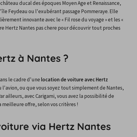
château ducal des époques Moyen Age et Renaissance, 
 l'île Feydeau ou l'exubérant passage Pommeraye. Elle 
ièrement innovante avec le « Fil rose du voyage » et les « 
ture Hertz Nantes pas chere pour découvrir tout proches 
ertz à Nantes ?
ans le cadre d'une 
location de voiture avec Hertz 
ou l'avion, ou que vous soyez tout simplement de Nantes, 
vous pourrez opter pour louer une voiture à Nantes. Par ailleurs, avec Carigami, vous avez la possibilité de 
a meilleure offre, selon vos critères !
voiture via Hertz Nantes