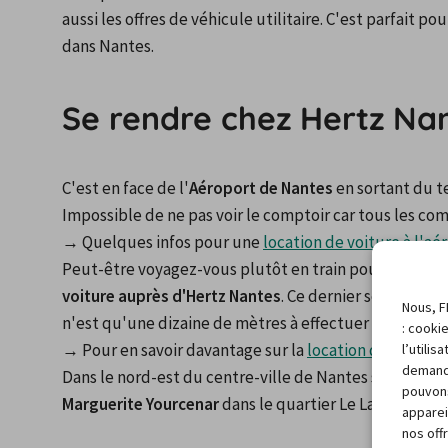
aussi les offres de véhicule utilitaire. C'est parfait 
dans Nantes.
Se rendre chez Hertz Na
C'est en face de l'
Aéroport de Nantes
 en sortant du 
Impossible de ne pas voir le comptoir car tous les c
→ Quelques infos pour une 
location de voiture à l'a
Peut-être voyagez-vous plutôt en train pour vous rend
voiture auprès d'Hertz Nantes
. Ce dernier se situe dan
Nous, F
n'est qu'une dizaine de mètres à effectuer !
: cooki
→ Pour en savoir davantage sur la 
location de voiture
l’utili
demand
Dans le nord-est du centre-ville de Nantes se trouve 
pouvons
Marguerite Yourcenar
 dans le quartier Le Landeau.
apparei
nos off