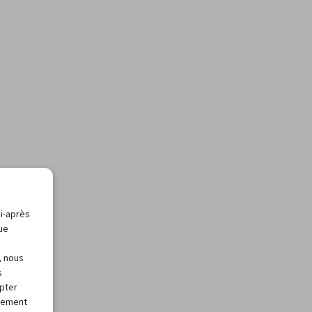
ci-après
que
, nous
s
apter
alement