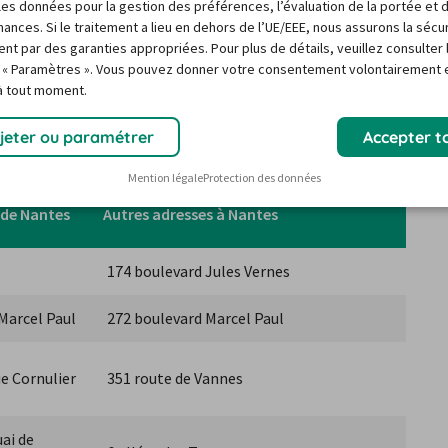
r les données pour la gestion des préférences, l’évaluation de la portée et 
 les autres loueurs de Nante
ances. Si le traitement a lieu en dehors de l’UE/EEE, nous assurons la sécu
ent par des garanties appropriées. Pour plus de détails, veuillez consulter 
 « Paramètres ». Vous pouvez donner votre consentement volontairement e
 à tout moment.
ntes possibilités que vous donne Carigami. En effet, il 
ntes
 pour réserver au meilleur prix. Ci-dessous sont 
jeter ou paramétrer
Accepter t
Mention légale
Protection des données
 de Nantes
Autres adresses à Nantes
174 boulevard Jules Vernes
Marcel Paul
272 boulevard Marcel Paul
ue Cornulier
351 route de Vannes
ai de 