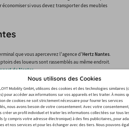
pour économiser si vous devez transporter des meubles 
ntes
terminal que vous apercevrez l'agence d'
Hertz Nantes
. 
omptoirs des loueurs sont rassemblés au même endroit.
éroport de Nantes
.
re à Nantes. Dans ce cas-là, vous pourrez 
louer une 
Nous utilisons des Cookies
s la 
rue Cornulier du côté sud de la gare de Nantes
. Ce 
LOYT Mobility GmbH, utilisons des cookies et des technologies similaires (
es) pour accéder aux informations sur vos appareils et les traiter. À moins 
 à la gare de Nantes
.
sation de cookies ne soit strictement nécessaire pour fournir les services
és, nous avons besoin de votre consentement. Avec votre consentement
une agence d'Hertz Nantes. L'adresse est le 
2 rue 
 créer un profil individuel et traiter les informations collectées sur tous le
ls (y compris votre adresse électronique) à des fins publicitaires, pour ad
res et nos services et pour les échanger avec des tiers. Nous pouvons ég