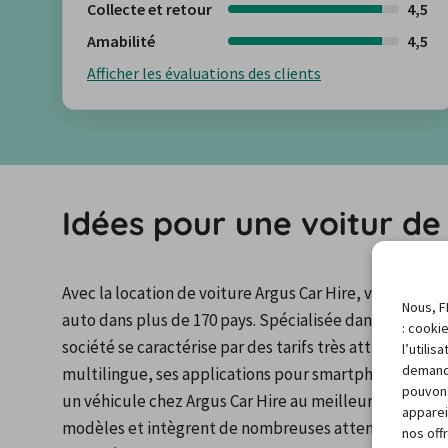
Collecte et retour
4,5
Amabilité
4,5
Afficher les évaluations des clients
Idées pour une voitur de
Avec la location de voiture Argus Car Hire, vous dispo
Nous, F
auto dans plus de 170 pays. Spécialisée dans la compar
: cooki
société se caractérise par des tarifs très attractifs et
l’utili
demand
multilingue, ses applications pour smartphone et ses 
pouvons
un véhicule chez Argus Car Hire au meilleur prix. Ils
apparei
modèles et intègrent de nombreuses attentions bien p
nos off