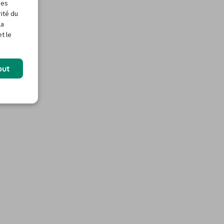
des
rité du
la
t le
out