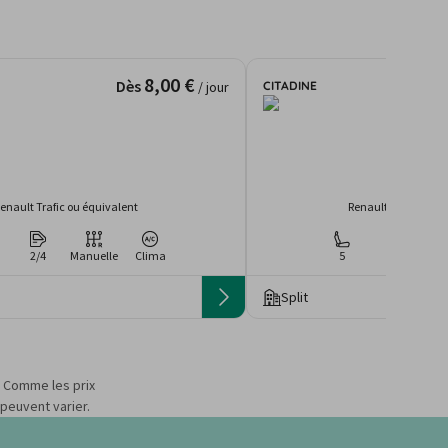
8,00 €
Dès
CITADINE
/ jour
enault Trafic ou équivalent
Renault Megane ou
2/4
Manuelle
Clima
5
2
Man
Split
s. Comme les prix
 peuvent varier.