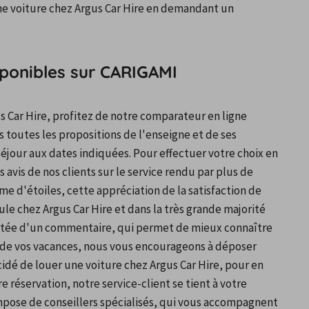
e voiture chez Argus Car Hire en demandant un 
sponibles sur CARIGAMI
s Car Hire, profitez de notre comparateur en ligne 
 toutes les propositions de l'enseigne et de ses 
éjour aux dates indiquées. Pour effectuer votre choix en 
avis de nos clients sur le service rendu par plus de 
me d'étoiles, cette appréciation de la satisfaction de 
e chez Argus Car Hire et dans la très grande majorité 
létée d'un commentaire, qui permet de mieux connaître 
e de vos vacances, nous vous encourageons à déposer 
dé de louer une voiture chez Argus Car Hire, pour en 
re réservation, notre service-client se tient à votre 
ompose de conseillers spécialisés, qui vous accompagnent 