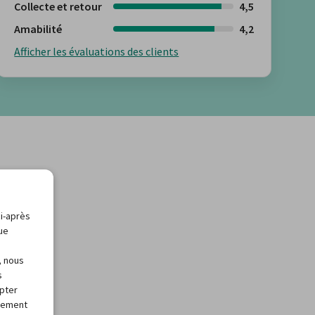
Collecte et retour
4,5
Amabilité
4,2
Afficher les évaluations des clients
ci-après
que
, nous
s
apter
alement