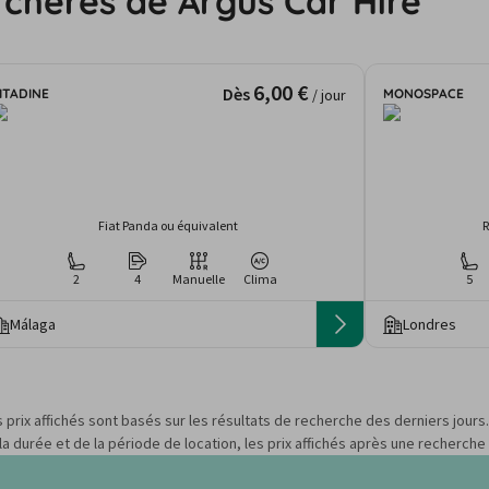
 chères de Argus Car Hire
6,00 €
Dès
ITADINE
MONOSPACE
/ jour
Fiat Panda ou équivalent
R
2
4
Manuelle
Clima
5
Málaga
Londres
s prix affichés sont basés sur les résultats de recherche des derniers jour
 durée et de la période de location, les prix affichés après une recherche