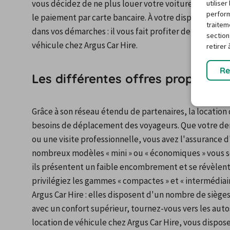
vous décidez de ne plus louer votre voiture chez Argus
utilise
perform
le paiement par carte bancaire. À votre disposition, 
traitem
dans vos démarches : il vous fait profiter de l'experti
section
véhicule chez Argus Car Hire.
retirer
Re
Les différentes offres proposées
Grâce à son réseau étendu de partenaires, la location
besoins de déplacement des voyageurs. Que votre dema
ou une visite professionnelle, vous avez l'assurance d'u
nombreux modèles « mini » ou « économiques » vous so
ils présentent un faible encombrement et se révèlent t
privilégiez les gammes « compactes » et « intermédiai
Argus Car Hire : elles disposent d'un nombre de sièges
avec un confort supérieur, tournez-vous vers les autos
location de véhicule chez Argus Car Hire, vous dispo