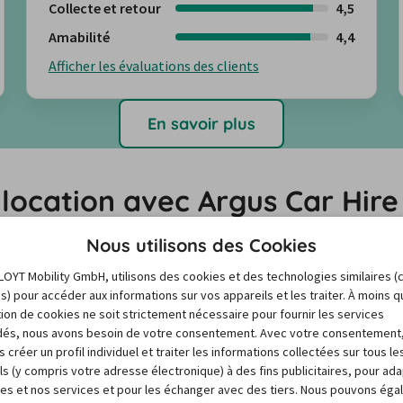
Collecte et retour
4,5
Amabilité
4,4
Afficher les évaluations des clients
En savoir plus
 location avec Argus Car Hire
Nous utilisons des Cookies
sez d'une solution rapide et pratique pour réserver une 
LOYT Mobility GmbH, utilisons des cookies et des technologies similaires (
aison des prix des principales enseignes du secteur, la 
es) pour accéder aux informations sur vos appareils et les traiter. À moins 
 par des prestations de haut niveau. Son site internet 
sation de cookies ne soit strictement nécessaire pour fournir les services
és, nous avons besoin de votre consentement. Avec votre consentement
différents centres d'appels locaux vous aident à louer 
 créer un profil individuel et traiter les informations collectées sur tous le
 vous font également bénéficier d'une gamme étendue de 
ls (y compris votre adresse électronique) à des fins publicitaires, pour ad
ensées. Vous n'encourez pas de frais d'annulation si 
res et nos services et pour les échanger avec des tiers. Nous pouvons ég