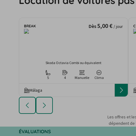
Location de voitures pas
5,00 €
Dès
BREAK
C
/ jour
Skoda Octavia Combi ou équivalent
5
4
Manuelle
Clima
Málaga
Les offres et le
dépendent de la
ÉVALUATIONS