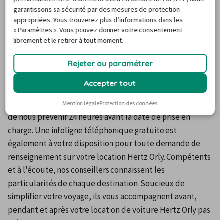
garantissons sa sécurité par des mesures de protection
vous assure un choix complet d'autos et d'options 
appropriées. Vous trouverez plus d’informations dans les
disponibles aux dates de voyage saisies. Elle se double de 
« Paramètres ». Vous pouvez donner votre consentement
tarifs très compétitifs, grâce aux partenariats que nous 
librement et le retirer à tout moment.
avons noués avec les principales enseignes du marché. 
Rejeter ou paramétrer
Ces économies substantielles réalisées sur la réservation 
d'une auto chez Hertz Orly s'accompagnent d'un service-
Accepter tout
client de haute qualité. En cas d'imprévu, vous pouvez 
annuler sans aucun frais votre commande, sous réserve 
Mention légale
Protection des données
de nous prévenir 24 heures avant la date de prise en 
charge. Une infoligne téléphonique gratuite est 
également à votre disposition pour toute demande de 
renseignement sur votre location Hertz Orly. Compétents 
et à l'écoute, nos conseillers connaissent les 
particularités de chaque destination. Soucieux de 
simplifier votre voyage, ils vous accompagnent avant, 
pendant et après votre location de voiture Hertz Orly pas 