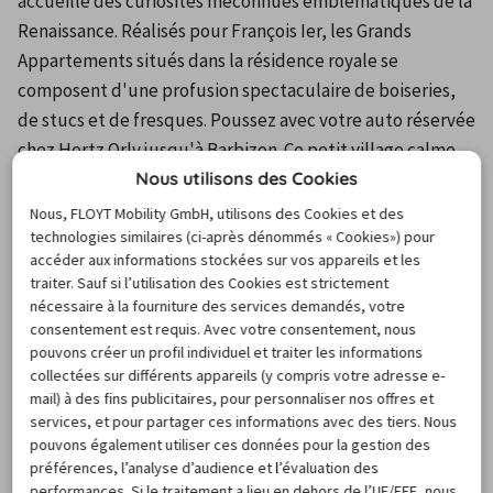
accueille des curiosités méconnues emblématiques de la 
Renaissance. Réalisés pour François Ier, les Grands 
Appartements situés dans la résidence royale se 
composent d'une profusion spectaculaire de boiseries, 
de stucs et de fresques. Poussez avec votre auto réservée 
chez Hertz Orly jusqu'à Barbizon. Ce petit village calme 
Nous utilisons des Cookies
offre des parcours intéressants dans la campagne 
environnante sur les traces des plus grands peintres 
Nous, FLOYT Mobility GmbH, utilisons des Cookies et des
technologies similaires (ci-après dénommés « Cookies») pour
impressionnistes.
accéder aux informations stockées sur vos appareils et les
traiter. Sauf si l’utilisation des Cookies est strictement
Votre réservation à Orly Hertz au
nécessaire à la fourniture des services demandés, votre
meilleur prix avec CARIGAMI
consentement est requis. Avec votre consentement, nous
pouvons créer un profil individuel et traiter les informations
collectées sur différents appareils (y compris votre adresse e-
Notre site CARIGAMI compare en temps réel les offres de 
mail) à des fins publicitaires, pour personnaliser nos offres et
services, et pour partager ces informations avec des tiers. Nous
la très grande majorité des acteurs du secteur, 
pouvons également utiliser ces données pour la gestion des
internationaux comme locaux, pour vous aider à trouver 
préférences, l’analyse d’audience et l’évaluation des
votre location vehicule Hertz Orly. Cette exhaustivité 
performances. Si le traitement a lieu en dehors de l’UE/EEE, nous