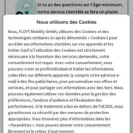
Si tu as des questions sur l'âge minimum,
notre service clientèle se fera un plaisir
de t'aider !
Nous utilisons des Cookies
Nous, FLOYT Mobility GmbH, utilisons des Cookies et des
technologies similaires (ci-après dénommés « Cookies») pour
Documents :
accéder aux informations stockées sur vos appareils et les
Ton 
permis de conduire européen normal est suffisant
traiter. Sauf si l’utilisation des Cookies est strictement
pour louer une voiture dans l'une des deux péninsules 
nécessaire à la fourniture des services demandés, votre
consentement est requis. Avec votre consentement, nous
ibériques.
pouvons créer un profil individuel et traiter les informations
Pense aussi à ta 
carte d'identité ou à ton passeport
. 
collectées sur différents appareils (y compris votre adresse e-
Tu en auras besoin avec ton permis de conduire pour 
mail) à des fins publicitaires, pour personnaliser nos offres et
récupérer ta voiture de location à Faro, Porto, Funchal, 
services, et pour partager ces informations avec des tiers. Nous
pouvons également utiliser ces données pour la gestion des
Lisbonne & Co.
préférences, l’analyse d’audience et l’évaluation des
N'oublie pas non plus ta 
carte de crédit
. C'est sur elle 
performances. Si le traitement a lieu en dehors de l’UE/EEE, nous
que la société de location de voitures au Portugal 
garantissons sa sécurité par des mesures de protection
appropriées. Vous trouverez plus d’informations dans les
dépose la caution. Il est difficile d'obtenir une voiture 
« Paramètres ». Vous pouvez donner votre consentement
de location sans carte de crédit au Portugal.
librement et le retirer à tout moment.