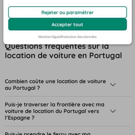
De nombreux prestataires proposent 
également une 
location de voiture
 au Portugal en aller simple. Dans 
Rejeter ou paramétrer
ce cas, tu rends la voiture à un autre endroit que celui 
Accepter tout
où tu l'as prise - mais cela coûte plus cher.
Mention légale
Protection des données
Questions fréquentes sur la
location de voiture en Portugal
Combien coûte une location de voiture
au Portugal ?
Puis-je traverser la frontière avec ma
voiture de location du Portugal vers
l’Espagne ?
Puis-je prendre le ferry avec ma