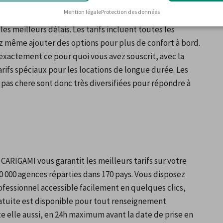
sme tranquillement sans vous soucier du temps. 
Mention légale
Protection des données
les-de-Gaulle en réservant en ligne ou directement sur 
s meilleurs délais. Les tarifs incluent toutes les 
z même ajouter des options pour plus de confort à bord. 
 exactement ce pour quoi vous avez souscrit, avec la 
arifs spéciaux pour les locations de longue durée. Les 
pas chere sont donc très diversifiées pour répondre à 
CARIGAMI vous garantit les meilleurs tarifs sur votre 
0 000 agences réparties dans 170 pays. Vous disposez 
professionnel accessible facilement en quelques clics, 
ratuite est disponible pour tout renseignement 
elle aussi, en 24h maximum avant la date de prise en 