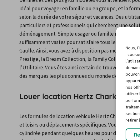
berlines et des plus gros modèles vous attendent pour
idéal pour voyager en famille ou en groupe, et la for
selon la durée de votre séjour et vacances. Des utilit
particuliers et professionnels qui cherchent une solut
déménagement. Simple usager ou famille nombreuse, 
suffisamment vastes pour satisfaire tous les consomm
Nous, F
Gaulle. Ainsi, vous avez à disposition pas moins de 9 g
: cooki
Prestige, la Dream Collection, la Family Collection, La 
l’utili
l'Utilitaire. Vous êtes ainsi certain de trouver le modè
demand
pouvons
des marques les plus connues du monde de l'automob
apparei
nos off
utilise
Louer location Hertz Charles-de-G
perform
traitem
section
Les formules de location vehicule Hertz Charles-de-Ga
retirer
et loisirs ou déplacements spécifiques. Vous avez donc
cylindrée pendant quelques heures pour des trajets rap
Re