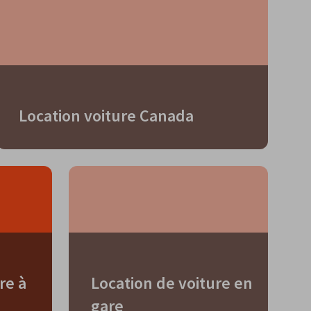
Location voiture Canada
re à
Location de voiture en
gare