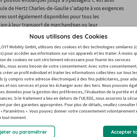
 pouvoir embarquer jusqu'à 9 passagers. C'est ainsi 
mule de Hertz Charles-de-Gaulle s'adapte à vos exigences 
aires sont également disponibles pour tous les 
ion à leur transport de marchandises ou leur 
les catégories de véhicules proposées sont 
Nous utilisons des Cookies
ateurs adeptes de la location voiture Hertz Charles-de-
LOYT Mobility GmbH, utilisons des cookies et des technologies similaires (
ammes de véhicules : la Green Collection, La Fun, La 
es) pour accéder aux informations sur vos appareils et les traiter. À moins 
Cabriolet
, La Spécial, La SUV/Minivan/Monospace et 
sation de cookies ne soit strictement nécessaire pour fournir les services
le le plus adapté à vos besoins en louant un véhicule issu 
és, nous avons besoin de votre consentement. Avec votre consentement
 créer un profil individuel et traiter les informations collectées sur tous le
ile.
ls (y compris votre adresse électronique) à des fins publicitaires, pour ad
res et nos services et pour les échanger avec des tiers. Nous pouvons ég
r les données pour la gestion des préférences, l’évaluation de la portée et 
aulle à l'heure, à la journée, ou à la 
ances. Si le traitement a lieu en dehors de l’UE/EEE, nous assurons la sécu
ent par des garanties appropriées. Pour plus de détails, veuillez consulter 
 « Paramètres ». Vous pouvez donner votre consentement volontairement e
ulle s'adaptent à vos désirs, le temps de vos vacances 
 à tout moment.
 la possibilité de louer une voiture de petite ou grosse 
ides, à la journée pour avoir le temps de faire votre 
jeter ou paramétrer
Accepter t