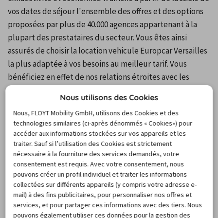
vos dates de séjour l'ensemble des offres et des options 
proposées par plus de 40.000 agences appartenant à la 
plupart des prestataires du secteur. Vous êtes ainsi 
assurés de choisir la location vehicule Europcar Versailles 
la plus adaptée à vos besoins au meilleur tarif. Vous 
bénéficiez en effet de nos relations étroites avec les 
enseignes les plus populaires du marché pour 
Nous utilisons des Cookies
commander votre réservation à un prix très attractif, tout 
Nous, FLOYT Mobility GmbH, utilisons des Cookies et des
en profitant de nombreux services pratiques. Par 
technologies similaires (ci-après dénommés « Cookies») pour
exemple, en cas d'imprévu, vous pouvez annuler sans 
accéder aux informations stockées sur vos appareils et les
frais votre location voiture Europcar Versailles jusqu'à la 
traiter. Sauf si l’utilisation des Cookies est strictement
nécessaire à la fourniture des services demandés, votre
veille du départ. Notre service clientèle est également à 
consentement est requis. Avec votre consentement, nous
votre disposition, 24 heures sur 24, pour vous assister 
pouvons créer un profil individuel et traiter les informations
avant, pendant et après votre réservation : contactez 
collectées sur différents appareils (y compris votre adresse e-
notre infoligne téléphonique gratuite pour obtenir de 
mail) à des fins publicitaires, pour personnaliser nos offres et
services, et pour partager ces informations avec des tiers. Nous
l'aide ou des conseils sur votre location de voiture 
pouvons également utiliser ces données pour la gestion des