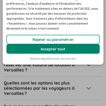
Europcar Versailles pas chere.
préférences, l’analyse d’audience et l’évaluation des
performances. Si le traitement a lieu en dehors de l’UE/EEE, nous
FAQ
garantissons sa sécurité par des mesures de protection
appropriées. Vous trouverez plus d’informations dans les
« Paramètres ». Vous pouvez donner votre consentement
librement et le retirer à tout moment.
Questions fréquentes sur la
location de voiture à Versailles
Rejeter ou paramétrer
Accepter tout
Ai-je besoin d’une carte de crédit pour
Mention légale
Protection des données
réserver une voiture de location à
Versailles ?
Quelles sont les options les plus
sélectionnées par les voyageurs à
Versailles ?