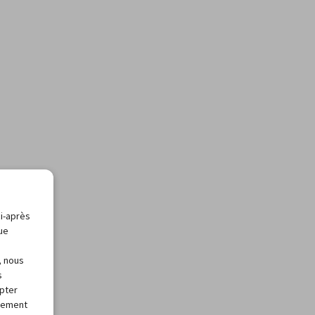
ci-après
que
, nous
s
apter
alement