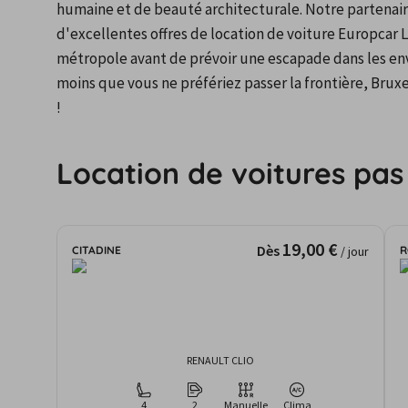
humaine et de beauté architecturale. Notre partenaire
d'excellentes offres de location de voiture Europcar Lil
métropole avant de prévoir une escapade dans les envi
moins que vous ne préfériez passer la frontière, Brux
!
Location de voitures pas
19,00 €
Dès
CITADINE
R
/ jour
RENAULT CLIO
4
2
Manuelle
Clima