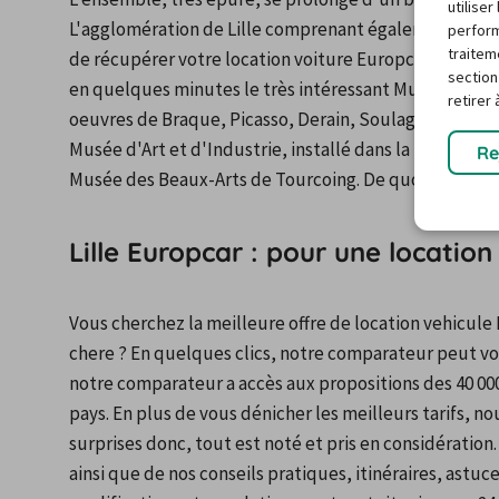
utilise
L'agglomération de Lille comprenant également Roubai
perform
traitem
de récupérer votre location voiture Europcar Lille. Lo
section
en quelques minutes le très intéressant Musée d'Art 
retirer
oeuvres de Braque, Picasso, Derain, Soulages ainsi qu'
Musée d'Art et d'Industrie, installé dans la magnifique
Re
Musée des Beaux-Arts de Tourcoing. De quoi profiter 
Lille Europcar : pour une location
Vous cherchez la meilleure offre de location vehicule E
chere ? En quelques clics, notre comparateur peut vous
notre comparateur a accès aux propositions des 40 000
pays. En plus de vous dénicher les meilleurs tarifs, nou
surprises donc, tout est noté et pris en considération.
ainsi que de nos conseils pratiques, itinéraires, astuce