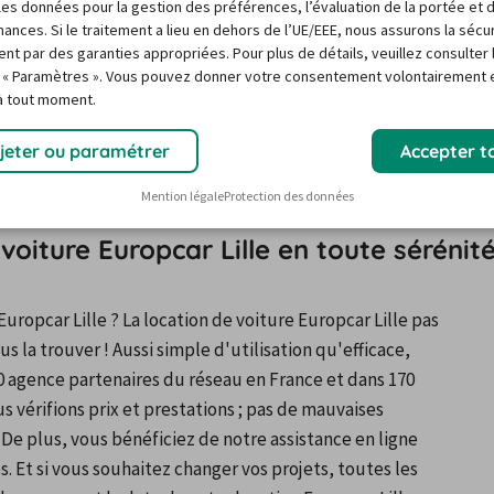
r les données pour la gestion des préférences, l’évaluation de la portée et 
x, Tourcoing et Villeneuve-d'Ascq, l'heure est venue 
ances. Si le traitement a lieu en dehors de l’UE/EEE, nous assurons la sécu
ent par des garanties appropriées. Pour plus de détails, veuillez consulter 
uer location Europcar Lille vous permettra d'atteindre 
 « Paramètres ». Vous pouvez donner votre consentement volontairement e
Moderne de Villeneuve-d'Ascq, lequel abrite des 
 à tout moment.
une riche collection d'art brut. En route ensuite pour le 
 piscine Art déco de Roubaix, avant de rejoindre le 
jeter ou paramétrer
Accepter t
pleinement de votre location Europcar Lille.
Mention légale
Protection des données
 voiture Europcar Lille en toute sérénit
uropcar Lille ? La location de voiture Europcar Lille pas 
 la trouver ! Aussi simple d'utilisation qu'efficace, 
 agence partenaires du réseau en France et dans 170 
s vérifions prix et prestations ; pas de mauvaises 
 De plus, vous bénéficiez de notre assistance en ligne 
s. Et si vous souhaitez changer vos projets, toutes les 