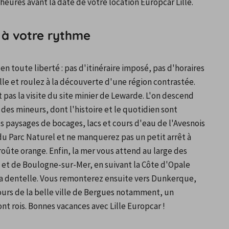
heures avant la date de votre location Europcar Lille.
on à votre rythme
 toute liberté : pas d'itinéraire imposé, pas d'horaires 
lle et roulez à la découverte d'une région contrastée. 
as la visite du site minier de Lewarde. L'on descend 
des mineurs, dont l'histoire et le quotidien sont 
s paysages de bocages, lacs et cours d'eau de l'Avesnois 
du Parc Naturel et ne manquerez pas un petit arrêt à 
roûte orange. Enfin, la mer vous attend au large des 
et de Boulogne-sur-Mer, en suivant la Côte d'Opale 
la dentelle. Vous remonterez ensuite vers Dunkerque, 
ours de la belle ville de Bergues notamment, un 
t rois. Bonnes vacances avec Lille Europcar !