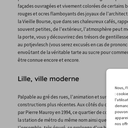
façades ouvragées et vivement colorées de certains bâ
rouges et ocres flamboyants des joyaux de l'architec
la Vieille Bourse, que dans ses chaleureux cafés, rappe
souvent petites, de l'extérieur, l'atmosphère peut mê
la porte, vous y découvrirez des trésors de gentillesse
au potjevlesch (vous serez excusés en cas de prononcia
envoûtant de la véritable tarte au sucre pour commence
être connue encore et encore.
Lille, ville moderne
Nous, F
: cooki
Palpable au gré des rues, l'animation et surtout le dy
l’utili
constructions plus récentes. Aux côtés du centre ancien
demand
pouvons
par Pierre Mauroy en 1994, ce quartier de commerces e
apparei
la station de métro du même nom ainsi que la célèbre 
nos off
L'ensemble, très épuré, se prolonge d'un bel espace v