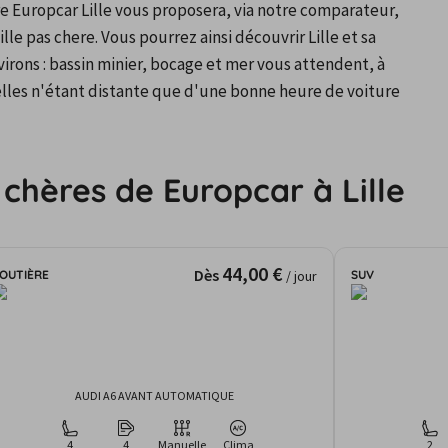
 Europcar Lille vous proposera, via notre comparateur, 
le pas chere. Vous pourrez ainsi découvrir Lille et sa 
rons : bassin minier, bocage et mer vous attendent, à 
elles n'étant distante que d'une bonne heure de voiture 
 chères de Europcar à Lille
44,00 €
Dès
OUTIÈRE
SUV
/ jour
AUDI A6 AVANT AUTOMATIQUE
4
4
Manuelle
Clima
2