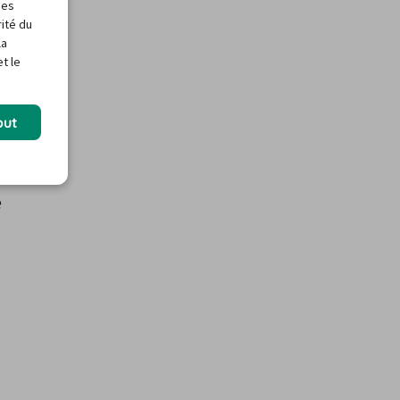
des
rité du
la
t le
out
é