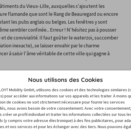
timents du Vieux-Lille, auxquelles s'ajoutent les 
ture flamande que sont le Rang de Beauregard ou encore 
lant les pubs anglais ou belges. Les fenêtres y sont 
me sembler confinée... Erreur ! N'hésitez pas à pousser 
 et de convivialité. Il faut goûter le waterzoï, succomber 
tion inexacte), se laisser envahir par le charme 
r à saisir l'âme véritable de cette ville qui gagne à 
Nous utilisons des Cookies
LOYT Mobility GmbH, utilisons des cookies et des technologies similaires (
es) pour accéder aux informations sur vos appareils et les traiter. À moins 
namisme de la ville peut aussi se mesurer dans ses 
sation de cookies ne soit strictement nécessaire pour fournir les services
, le quartier Euralille dresse ses tours modernes. Initié 
és, nous avons besoin de votre consentement. Avec votre consentement
 créer un profil individuel et traiter les informations collectées sur tous le
t de bureaux abrite la très moderne gare Lille-Europe, 
ls (y compris votre adresse électronique) à des fins publicitaires, pour ad
Tour dessinée par Christian de Portzamparc. 
res et nos services et pour les échanger avec des tiers. Nous pouvons ég
ert où l'on peut aisément pique-niquer. 