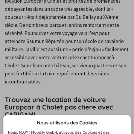
location Europcar à Cholet et profitez de promenades 
dépaysantes dans un cadre très agréable, dont la « 
douceur » était déjà chantée par Du Bellay au XVème 
siècle. De nombreux parcs et jardins renforcent cette 
sérénité. Poursuivez votre voyage vers l'est pour 
atteindre Saumur. Réputée pour son école de cavalerie 
militaire, la ville est aussi une « perle d'Anjou » facilement 
accessible avec votre voiture prise chez Europcar à 
Cholet. Son charmant château, ses vieux quartiers et son 
pont fortifié sur la Loire représentent des visites 
incontournables.
Trouvez une location de voiture
Europcar à Cholet pas chere avec
CARIGAMI
Nous utilisons des Cookies
Complet, notre comparateur en ligne CARIGAMI vous 
Nous, FLOYT Mobility GmbH, utilisons des Cookies et des