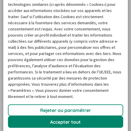
technologies similaires (ci-après dénommés « Cookies») pour
permet de trouver en quelques instants l'ensemble des 
accéder aux informations stockées sur vos appareils et les
offres disponibles pour louer une location chez Europcar 
traiter. Sauf si l’utilisation des Cookies est strictement
à Cholet. Saisissez vos dates de réservation et notre outil 
nécessaire à la fourniture des services demandés, votre
consentement est requis. Avec votre consentement, nous
vous affiche en quelques instants les différentes 
pouvons créer un profil individuel et traiter les informations
catégories d'auto et les options ouvertes à la commande 
collectées sur différents appareils (y compris votre adresse e-
lors de votre séjour. Grâce à nos relations étroites avec la 
mail) à des fins publicitaires, pour personnaliser nos offres et
plupart des enseignes du secteur, vous bénéficiez de prix 
services, et pour partager ces informations avec des tiers. Nous
pouvons également utiliser ces données pour la gestion des
négociés et très attractifs sur votre location de vehicule 
préférences, l’analyse d’audience et l’évaluation des
chez Europcar à Cholet. Pour sélectionner le produit qui 
performances. Si le traitement a lieu en dehors de l’UE/EEE, nous
convient le mieux à vos projets touristiques, consultez 
garantissons sa sécurité par des mesures de protection
appropriées. Vous trouverez plus d’informations dans les
les récents avis de nos clients. Connaissant parfaitement 
« Paramètres ». Vous pouvez donner votre consentement
toutes les destinations et à votre écoute, nos conseillers 
librement et le retirer à tout moment.
vous apportent de nombreux conseils et renseignements 
pratiques. Ils peuvent également vous accompagner dans 
Rejeter ou paramétrer
la commande d'une location de voiture chez Europcar à 
Accepter tout
Cholet.