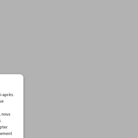
ci-après
que
, nous
s
apter
alement