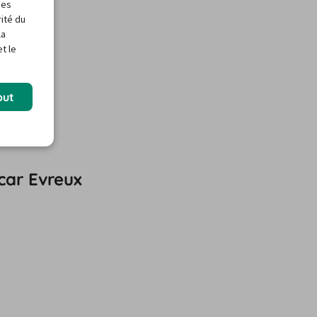
des
rité du
la
t le
out
car Evreux