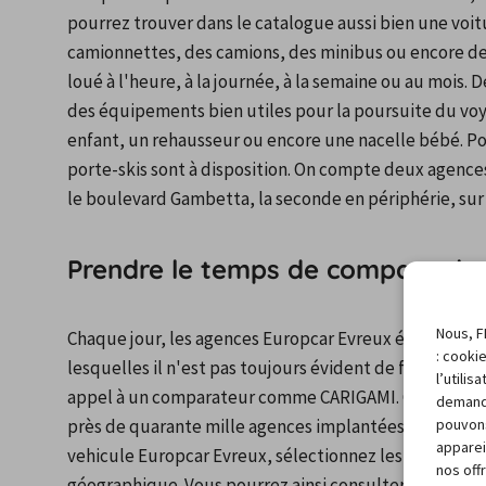
pourrez trouver dans le catalogue aussi bien une voitu
camionnettes, des camions, des minibus ou encore de
loué à l'heure, à la journée, à la semaine ou au mois. D
des équipements bien utiles pour la poursuite du vo
enfant, un rehausseur ou encore une nacelle bébé. Pou
porte-skis sont à disposition. On compte deux agences 
le boulevard Gambetta, la seconde en périphérie, sur 
Prendre le temps de comparer le
Nous, F
Chaque jour, les agences Europcar Evreux émettent d
: cooki
lesquelles il n'est pas toujours évident de faire le tri.
l’utili
appel à un comparateur comme CARIGAMI. Ce site réper
demand
pouvons
près de quarante mille agences implantées sur les cinq
apparei
vehicule Europcar Evreux, sélectionnez les critères im
nos off
géographique. Vous pourrez ainsi consulter et trier de