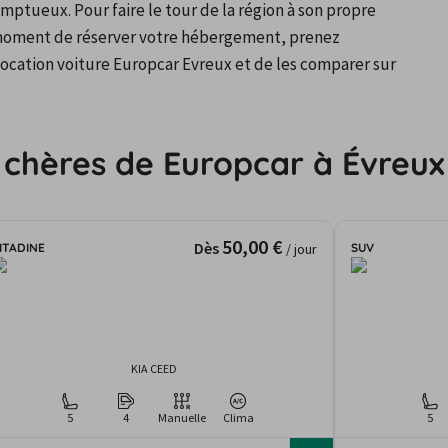
mptueux. Pour faire le tour de la région à son propre 
 moment de réserver votre hébergement, prenez 
ocation voiture Europcar Evreux et de les comparer sur 
 chères de Europcar à Évreux
50,00 €
Dès
ITADINE
SUV
/ jour
KIA CEED
5
4
Manuelle
Clima
5