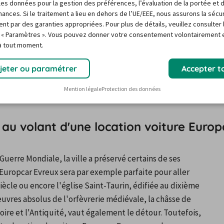
r les données pour la gestion des préférences, l’évaluation de la portée et 
Evreux et payer votre réservation, afin de bénéficier 
ances. Si le traitement a lieu en dehors de l’UE/EEE, nous assurons la sécu
ent par des garanties appropriées. Pour plus de détails, veuillez consulter 
ès de nos prestataires. Une fois arrivé en Normandie, il 
 « Paramètres ». Vous pouvez donner votre consentement volontairement e
Europcar Evreux pour récupérer votre location. Si les 
 à tout moment.
 d'un droit d'annulation gratuit jusqu'à vingt-quatre 
 Enfin, pour répondre à vos questions et vous aider dans 
jeter ou paramétrer
Accepter t
lers se tiennent à votre disposition par l'intermédiaire 
Mention légale
Protection des données
 au volant d'une location voiture Europ
re Mondiale, la ville a préservé certains de ses 
Europcar Evreux sera par exemple parfaite pour aller 
ècle ou encore l'église Saint-Taurin, édifiée au dixième 
euvres absolus de l'orfèvrerie médiévale, la châsse de 
oire et l'Antiquité, vaut également le détour. Toutefois, 