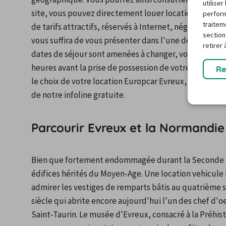
utilise
site, vous pouvez directement louer location Europcar 
perform
traitem
de tarifs attractifs, réservés à Internet, négociés aupr
section
vous suffira de vous présenter dans l'une des agences 
retirer
dates de séjour sont amenées à changer, vous disposez
heures avant la prise de possession de votre véhicule.
Re
le choix de votre location Europcar Evreux, nos conseil
de notre infoline gratuite.
Parcourir Evreux et la Normandie
Bien que fortement endommagée durant la Seconde Guer
édifices hérités du Moyen-Age. Une location vehicule 
admirer les vestiges de remparts bâtis au quatrième si
siècle qui abrite encore aujourd'hui l'un des chef d'o
Saint-Taurin. Le musée d'Evreux, consacré à la Préhist