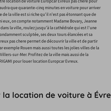
tre location de voiture Europcar Evreux pas chere pour 
us faudra que quarante-cinq minutes en voiture pour arriver 
de la ville est si riche qu'il n'est pas étonnant que de 
rmi eux, on compte notamment Madame Bovary, Jeanne 
dans la ville, roulez jusqu'à la cathédrale qui est l'une 
bondamment sculptée, ses deux tours élancées et sa 
reux pas chere permet de découvrir la ville et de partir 
exemple Rouen mais aussi toutes les jolies villes de la 
lers-sur-Mer. Profitez de la ville mais aussi de la 
IGAMI pour louer location Europcar Evreux.
 la location de voiture à Évr