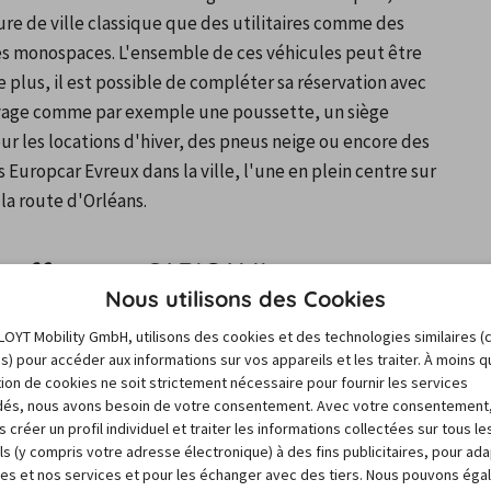
re de ville classique que des utilitaires comme des 
s monospaces. L'ensemble de ces véhicules peut être 
e plus, il est possible de compléter sa réservation avec 
yage comme par exemple une poussette, un siège 
r les locations d'hiver, des pneus neige ou encore des 
Europcar Evreux dans la ville, l'une en plein centre sur 
la route d'Orléans.
s offres sur CARIGAMI
Nous utilisons des Cookies
LOYT Mobility GmbH, utilisons des cookies et des technologies similaires (
e nombreuses offres, qui évoluent rapidement, et parmi 
es) pour accéder aux informations sur vos appareils et les traiter. À moins 
 Pour simplifier cette tâche, le plus rapide est de faire 
sation de cookies ne soit strictement nécessaire pour fournir les services
torie les annonces de location de véhicule émises par 
és, nous avons besoin de votre consentement. Avec votre consentement
 créer un profil individuel et traiter les informations collectées sur tous le
 continents dans 170 pays. Ainsi, pour votre location 
ls (y compris votre adresse électronique) à des fins publicitaires, pour ad
portants, un budget à respecter ainsi qu'une aire 
res et nos services et pour les échanger avec des tiers. Nous pouvons ég
s annonces pour trouver la plus intéressante. Sur notre 