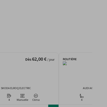
62,00 €
Dès
ROUTIÈRE
/ jour
SKODA ELROQ ELECTRIC
AUDI A6 AVANT A
4
Manuelle
Clima
4
4
Man