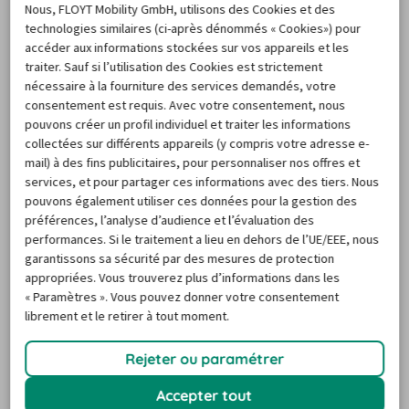
Nous, FLOYT Mobility GmbH, utilisons des Cookies et des
moment. Notre site, CARIGAMI, vous permet ainsi en 
technologies similaires (ci-après dénommés « Cookies») pour
quelques clics de réserver directement votre véhicule, 
accéder aux informations stockées sur vos appareils et les
traiter. Sauf si l’utilisation des Cookies est strictement
en pouvant choisir la catégorie la plus adaptée à vos 
nécessaire à la fourniture des services demandés, votre
besoins et à vos préférences mais aussi en fonction des 
consentement est requis. Avec votre consentement, nous
besoins ressentis. L'offre la plus attractive, correspondant 
pouvons créer un profil individuel et traiter les informations
collectées sur différents appareils (y compris votre adresse e-
à tous ces critères, est accessible en quelques minutes. 
mail) à des fins publicitaires, pour personnaliser nos offres et
Présent dans plus de 170 pays à travers plus de 40.000 
services, et pour partager ces informations avec des tiers. Nous
points de location de véhicule, nous sommes à vos côtés 
pouvons également utiliser ces données pour la gestion des
tout au long de votre réservation. Notre service 
préférences, l’analyse d’audience et l’évaluation des
performances. Si le traitement a lieu en dehors de l’UE/EEE, nous
d'assistance reste aussi à votre disposition au cours de 
garantissons sa sécurité par des mesures de protection
votre séjour et pendant toute la durée de votre 
appropriées. Vous trouverez plus d’informations dans les
réservation Europcar Le Mans. En nous faisant confiance, 
« Paramètres ». Vous pouvez donner votre consentement
librement et le retirer à tout moment.
vous faîtes appel au leader de la location de véhicules et 
vous assurez ainsi de partir en toute sérénité. Alors 
Rejeter ou paramétrer
préparez votre séjour dans cette ville du Mans et soyez 
garantis de pouvoir annuler votre réservation jusqu'à 24 
Accepter tout