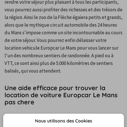
rendre votre séjour plus plaisant à tous les participants, 
vous pourrez aussi profiter des richesses et des trésors de 
la région. Ainsi le zoo de la Flèche égaiera petits et grands, 
alors que le mythique circuit automobile des 24 heures 
du Mans s'impose comme un site incontournable au cours 
de votre séjour. Vous pourrez enfin délaisser votre 
location vehicule Europcar Le Mans pour vous lancer sur 
l'un des nombreux sentiers de randonnée. A pied ou à 
VTT, ce sont ainsi plus de 5.000 kilomètres de sentiers 
balisés, qui vous attendent.
Une aide efficace pour trouver la
location de voiture Europcar Le Mans
pas chere
Pour vous aider à louer location Europcar Le Mans, nous 
Nous utilisons des Cookies
vous proposons de consulter les meilleures offres du 