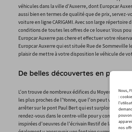
véhicules dans la ville d'Auxerre, dont Europcar Auxerr
aussi bien en termes de qualité que de prix, servez-
voiture en ligne CARIGAMI. Avec son large répertoire d
conditions de toutes les offres de ce loueur. Vous pour
Europcar Auxerre pas chere et effectuer votre réservat
Europcar Auxerre qui est située Rue de Sommeville les
plaisir de mettre à votre disposition le véhicule de vot
De belles découvertes en perspec
Nous, F
L'on trouve de nombreux édifices du Moyen Age et de 
: cooki
les plus proches de l'Yonne, que l'on peut visiter ave
l’utili
arrêter sur le pont Paul Bert qui est surplombé de la
demand
pouvons
rendez-vous dans le centre-ville pour y contempler le
apparei
inspirées d'oeuvres de l'écrivain Restif de la Bretonn
nos off
également y apercevoir une fontaine surmontée d'une 