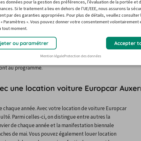
r les données pour la gestion des préférences, l’évaluation de la portée et 
ille les différents musées de la ville dont les 
ances. Si le traitement a lieu en dehors de l’UE/EEE, nous assurons la sécu
ent par des garanties appropriées. Pour plus de détails, veuillez consulter 
tallé dans l'ancienne abbaye du même nom, le Musée 
 « Paramètres ». Vous pouvez donner votre consentement volontairement e
vais, ainsi qu'une importante collection de faïences 
 à tout moment.
ire naturelle et la Maison de l'Eau et de 
r le grand public au respect de l'environnement). Enfin, 
jeter ou paramétrer
Accepter t
e découvrir l'exceptionnel patrimoine viticole de 
Mention légale
Protection des données
e Vignoble Auxerrois, le Vignoble de Chablis et le 
 sont au programme.
vec une location voiture Europcar Auxer
re chaque année. Avec votre location de voiture Europcar 
lté. Parmi celles-ci, on distingue entre autres la 
janvier de chaque année et la manifestation biennale 
anches de mai. Vous pouvez également louer location 