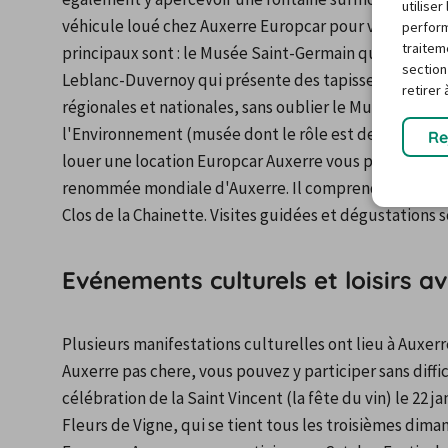
utilise
véhicule loué chez Auxerre Europcar pour visiter en fam
perform
traitem
principaux sont : le Musée Saint-Germain qui est ins
section
Leblanc-Duvernoy qui présente des tapisseries de Beau
retirer
régionales et nationales, sans oublier le Musée d'Histo
l'Environnement (musée dont le rôle est de sensibilise
Re
louer une location Europcar Auxerre vous permettra d
renommée mondiale d'Auxerre. Il comprend notamment l
Clos de la Chainette. Visites guidées et dégustations
Evénements culturels et loisirs a
Plusieurs manifestations culturelles ont lieu à Auxer
Auxerre pas chere, vous pouvez y participer sans difficu
célébration de la Saint Vincent (la fête du vin) le 22 
Fleurs de Vigne, qui se tient tous les troisièmes dim