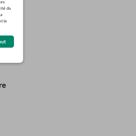
des
rité du
la
t le
out
re