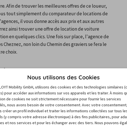
e. Afin de trouver les meilleures offres de ce loueur, 
vous tout simplement du comparateur de locations de 
'agences, il vous donne accès aux prix et aux autres 
rez ainsi trouver une offre de location de voiture 
ion en quelques clics. Une fois sur place, l'agence de 
 Cheznez, non loin du Chemin des graviers se fera le 
re choix.
tive
Nous utilisons des Cookies
LOYT Mobility GmbH, utilisons des cookies et des technologies similaires (
la Renaissance à Auxerre, notamment dans les quartiers 
es) pour accéder aux informations sur vos appareils et les traiter. À moins 
c une location vehicule Europcar Auxerre. Pensez à vous 
sation de cookies ne soit strictement nécessaire pour fournir les services
 statue de ce héros de la Seconde Guerre mondiale, puis 
és, nous avons besoin de votre consentement. Avec votre consentement
 créer un profil individuel et traiter les informations collectées sur tous le
s sculptures en bois qui représentent des scènes 
ls (y compris votre adresse électronique) à des fins publicitaires, pour ad
e et de la poétesse auxerroise Marie Noël. On peut 
res et nos services et pour les échanger avec des tiers. Nous pouvons ég
statue de Cadet Roussel. Profitez ensuite de votre 