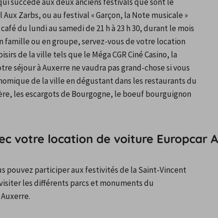
ui succède aux deux anciens festivals que sont le 
 Aux Zarbs, ou au festival « Garçon, la Note musicale » 
café du lundi au samedi de 21 h à 23 h 30, durant le mois 
famille ou en groupe, servez-vous de votre location 
irs de la ville tels que le Méga CGR Ciné Casino, la 
tre séjour à Auxerre ne vaudra pas grand-chose si vous 
nomique de la ville en dégustant dans les restaurants du 
ugère, les escargots de Bourgogne, le boeuf bourguignon 
avec votre location de voiture Europcar 
s pouvez participer aux festivités de la Saint-Vincent 
visiter les différents parcs et monuments du 
 Auxerre.