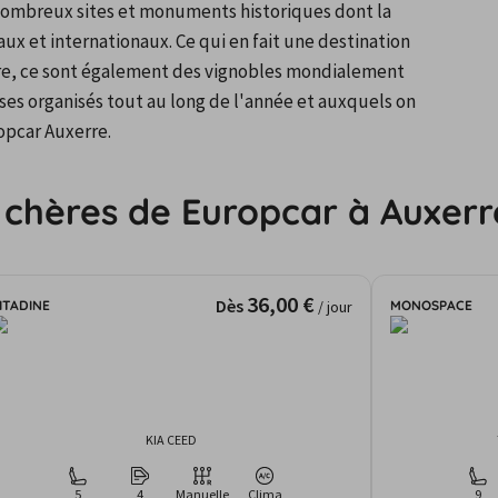
s nombreux sites et monuments historiques dont la 
ux et internationaux. Ce qui en fait une destination 
rre, ce sont également des vignobles mondialement 
s organisés tout au long de l'année et auxquels on 
ropcar Auxerre.
 chères de Europcar à Auxerr
36,00 €
Dès
ITADINE
MONOSPACE
/ jour
KIA CEED
5
4
Manuelle
Clima
9