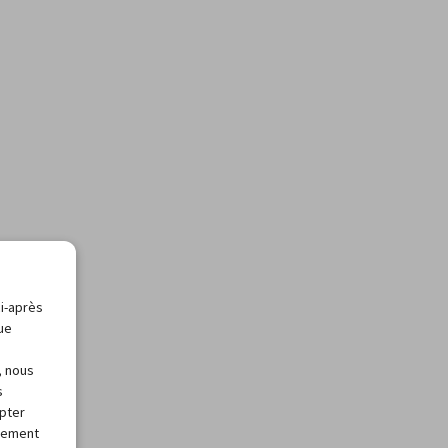
ci-après
que
, nous
s
apter
alement