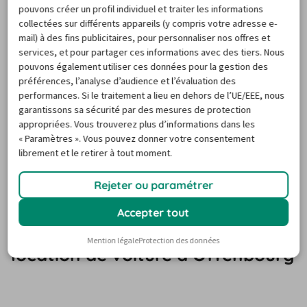
pouvons créer un profil individuel et traiter les informations
répondre à vos besoins. Un problème de dernière minute 
collectées sur différents appareils (y compris votre adresse e-
? Notre système d'annulation gratuite fonctionne jusqu'à 
mail) à des fins publicitaires, pour personnaliser nos offres et
services, et pour partager ces informations avec des tiers. Nous
la veille de la date de prise en charge. En plus, vous 
pouvons également utiliser ces données pour la gestion des
pourrez réserver votre véhicule auprès de notre agence 
préférences, l’analyse d’audience et l’évaluation des
Kehl Europcar en ligne, en seulement quatre petits clics. 
performances. Si le traitement a lieu en dehors de l’UE/EEE, nous
De quoi vous mettre au volant de votre voiture le plus 
garantissons sa sécurité par des mesures de protection
appropriées. Vous trouverez plus d’informations dans les
rapidement possible et commencer à explorer la région 
« Paramètres ». Vous pouvez donner votre consentement
au plus vite !
librement et le retirer à tout moment.
FAQ
Rejeter ou paramétrer
Accepter tout
Questions fréquentes sur la
Mention légale
Protection des données
location de voiture à Offenbourg