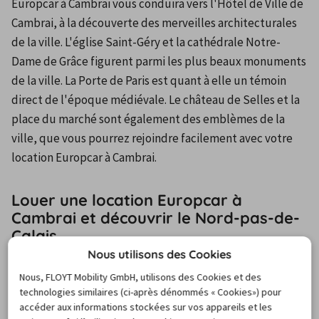
Europcar à Cambrai vous conduira vers l'Hôtel de Ville de 
Cambrai, à la découverte des merveilles architecturales 
de la ville. L'église Saint-Géry et la cathédrale Notre-
Dame de Grâce figurent parmi les plus beaux monuments 
de la ville. La Porte de Paris est quant à elle un témoin 
direct de l'époque médiévale. Le château de Selles et la 
place du marché sont également des emblèmes de la 
ville, que vous pourrez rejoindre facilement avec votre 
location Europcar à Cambrai.
Louer une location Europcar à
Cambrai et découvrir le Nord-pas-de-
Calais
Nous utilisons des Cookies
Nous, FLOYT Mobility GmbH, utilisons des Cookies et des
Mais une location de voiture vous permettra surtout de 
technologies similaires (ci-après dénommés « Cookies») pour
pouvoir vous rendre dans différents endroits et de 
accéder aux informations stockées sur vos appareils et les
découvrir cette magnifique région qu'est le Nord-pas-