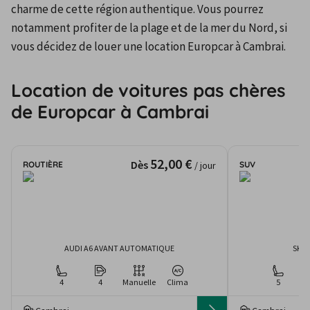
charme de cette région authentique. Vous pourrez 
notamment profiter de la plage et de la mer du Nord, si 
vous décidez de louer une location Europcar à Cambrai.
Location de voitures pas chères
de Europcar à Cambrai
52,00 €
Dès
ROUTIÈRE
SUV
/ jour
AUDI A6 AVANT AUTOMATIQUE
SKOD
4
4
Manuelle
Clima
5