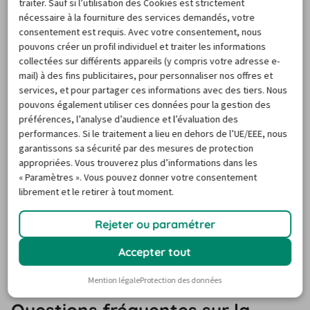
traiter. Sauf si l’utilisation des Cookies est strictement
de-Calais. Réserver une voiture chez Europcar à Cambrai 
nécessaire à la fourniture des services demandés, votre
consentement est requis. Avec votre consentement, nous
est donc indispensable, si vous souhaitez vous rendre à 
pouvons créer un profil individuel et traiter les informations
Lille et à Tournai par exemple. La côte du Nord-pas-de-
collectées sur différents appareils (y compris votre adresse e-
Calais offre des paysages naturels encore sauvages, vous 
mail) à des fins publicitaires, pour personnaliser nos offres et
services, et pour partager ces informations avec des tiers. Nous
pourrez donc faire des balades vivifiantes sur la plage et 
pouvons également utiliser ces données pour la gestion des
voir la mer comme vous ne l'avez jamais vue. La région 
préférences, l’analyse d’audience et l’évaluation des
permet aussi la pratique de sports nautiques, comme la 
performances. Si le traitement a lieu en dehors de l’UE/EEE, nous
planche à voile et le surf. Enfin, n'oubliez pas de goûter 
garantissons sa sécurité par des mesures de protection
appropriées. Vous trouverez plus d’informations dans les
aux spécialités locales. Les plats de poisson et de fruits 
« Paramètres ». Vous pouvez donner votre consentement
de mer sont exceptionnels. Les moules-frites et les bières 
librement et le retirer à tout moment.
d'abbaye sont des spécialités à ne pas manquer, dans la 
région.
Rejeter ou paramétrer
FAQ
Accepter tout
Mention légale
Protection des données