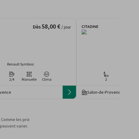
58,00 €
Dès
CITADINE
/ jour
Renault Symbioz
Fiat 500
2/4
Manuelle
Clima
2
2
Man
ovence
Salon-de-Provence
s. Comme les prix
 peuvent varier.