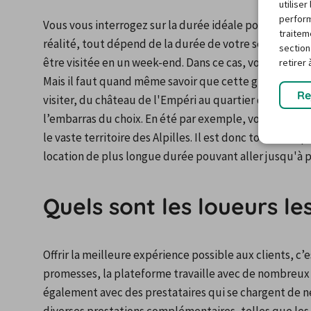
utilise
perform
Vous vous interrogez sur la durée idéale pour une loc
traitem
réalité, tout dépend de la durée de votre séjour. D’
section
être visitée en un week-end. Dans ce cas, vous pouvez 
retirer
Mais il faut quand même savoir que cette grande co
Re
visiter, du château de l'Empéri au quartier des Savonn
l’embarras du choix. En été par exemple, vous pouve
le vaste territoire des Alpilles. Il est donc tout à fait
location de plus longue durée pouvant aller jusqu'à 
Quels sont les loueurs l
Offrir la meilleure expérience possible aux clients, c’e
promesses, la plateforme travaille avec de nombreux 
également avec des prestataires qui se chargent de né