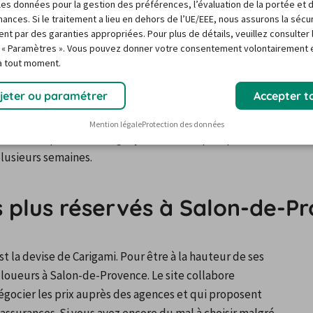
r les données pour la gestion des préférences, l’évaluation de la portée et 
ances. Si le traitement a lieu en dehors de l’UE/EEE, nous assurons la sécu
ation de voiture pas chère à Salon-de-Provence ? En 
ent par des garanties appropriées. Pour plus de détails, veuillez consulter 
abord, sachez que Salon-de-Provence peut parfaitement 
 « Paramètres ». Vous pouvez donner votre consentement volontairement e
louer un véhicule pour 1 ou 2 jours.
 à tout moment.
mmune compte de nombreux endroits magnifiques à 
jeter ou paramétrer
Accepter t
iers. Sans oublier qu’au niveau des activités, vous aurez 
z parfaitement pratiquer la randonnée, notamment dans 
Mention légale
Protection des données
 possible de passer un long séjour et ainsi opter pour une 
plusieurs semaines.
es plus réservés à Salon-de-P
st la devise de Carigami. Pour être à la hauteur de ses 
loueurs à Salon-de-Provence. Le site collabore 
gocier les prix auprès des agences et qui proposent 