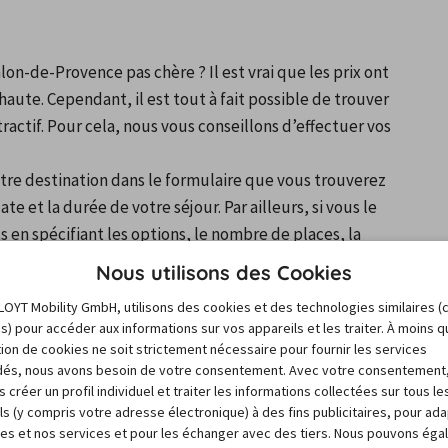
on-de-Provence pas chère ? Il est vrai que les prix ont 
aute. Cependant, il est tout à fait possible de trouver 
actif. Pour cela, nous vous conseillons d’effectuer vos 
otre destination dans le formulaire que vous trouverez 
e et la durée de votre séjour. Par ailleurs, si vous le 
 en spécifiant les options, le nombre de places, la 
é la recherche, une liste des véhicules disponibles 
Nous utilisons des Cookies
es pour dénicher la moins chère.
LOYT Mobility GmbH, utilisons des cookies et des technologies similaires (
pée pour une location de voiture pas chère à Salon-de-
es) pour accéder aux informations sur vos appareils et les traiter. À moins 
 date de la prise en charge.
sation de cookies ne soit strictement nécessaire pour fournir les services
és, nous avons besoin de votre consentement. Avec votre consentement
 créer un profil individuel et traiter les informations collectées sur tous le
nne d'une location de voitur
ls (y compris votre adresse électronique) à des fins publicitaires, pour ad
res et nos services et pour les échanger avec des tiers. Nous pouvons ég