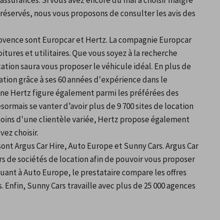
ssurances. Si vous avez encore du mal à choisir malgré 
réservés, nous vous proposons de consulter les avis des 
rovence sont Europcar et Hertz. La compagnie Europcar 
tures et utilitaires. Que vous soyez à la recherche 
ion saura vous proposer le véhicule idéal. En plus de 
ation grâce à ses 60 années d'expérience dans le 
ne Hertz figure également parmi les préférées des 
sormais se vanter d’avoir plus de 9 700 sites de location 
soins d'une clientèle variée, Hertz propose également 
ez choisir.
sont Argus Car Hire, Auto Europe et Sunny Cars. Argus Car 
rs de sociétés de location afin de pouvoir vous proposer 
uant à Auto Europe, le prestataire compare les offres 
. Enfin, Sunny Cars travaille avec plus de 25 000 agences 