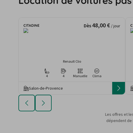
Location de voitures pa
48,00 €
Dès
CITADINE
C
/ jour
Renault Clio
4
4
Manuelle
Clima
Salon-de-Provence
Les offres et le
dépendent de la