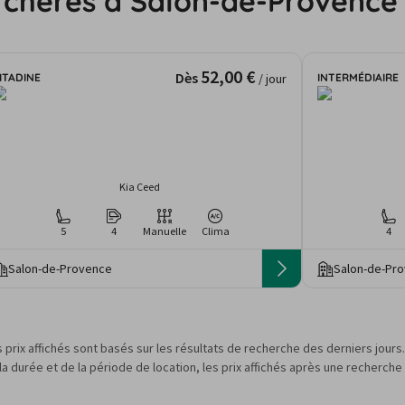
s chères à Salon-de-Provence
52,00 €
Dès
ITADINE
INTERMÉDIAIRE
/ jour
Kia Ceed
5
4
Manuelle
Clima
4
Salon-de-Provence
Salon-de-Pr
s prix affichés sont basés sur les résultats de recherche des derniers jour
 durée et de la période de location, les prix affichés après une recherche