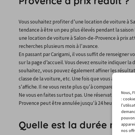
Provence à prix réduit ?
Vous souhaitez profiter d’une location de voiture à Sal
tendance à être un peu plus élevés pendant la saison h
une location de voiture à Salon-de-Provence à prix attr
recherches plusieurs mois à l'avance.
En passant par Carigami, il vous suffit de renseigner v
sur la page d’accueil. Vous devez ensuite indiquer la dat
souhaitez, vous pouvez également affiner les résultats
classe de la voiture, etc. Une fois que vous avez valid
s'affiche. Il ne vous reste plus qu'à comparer les offr
Nous, F
Ne vous en faites surtout pas. Une réservation antici
: cooki
Provence peut être annulée jusqu'à 24 heures avant la
l’utili
demand
pouvons
Quelle est la durée moye
apparei
nos off