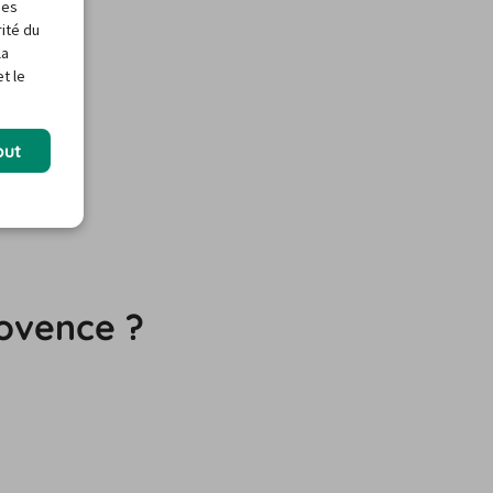
des
rité du
la
t le
out
rovence ?