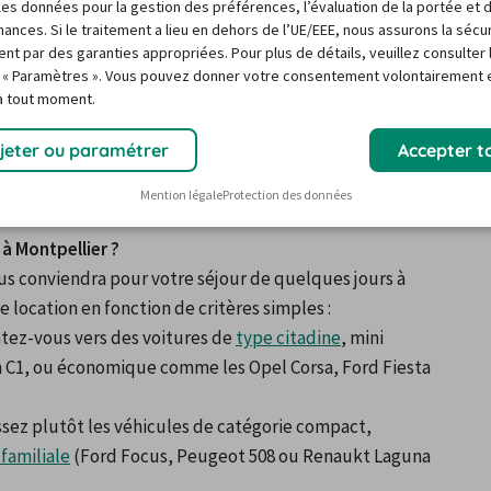
r les données pour la gestion des préférences, l’évaluation de la portée et 
 au vendredi entre 8 heures et 19 ou 20 heures, les 
ances. Si le traitement a lieu en dehors de l’UE/EEE, nous assurons la sécu
ites attention aux horaires d’ouverture de votre loueur 
ent par des garanties appropriées. Pour plus de détails, veuillez consulter 
de location : certaines agences présentes à la gare de 
 « Paramètres ». Vous pouvez donner votre consentement volontairement e
 à tout moment.
t toutes n’ont pas une boîte à clef permettant une 
jeter ou paramétrer
Accepter t
ouvez, naturellement, rendre votre voiture de location à 
es autres agences à proximité du centre de Montpellier 
Mention légale
Protection des données
 à Montpellier ?
us conviendra pour votre séjour de quelques jours à 
e location en fonction de critères simples :
tez-vous vers des voitures de 
type citadine
, mini 
 C1, ou économique comme les Opel Corsa, Ford Fiesta 
ssez plutôt les véhicules de catégorie compact, 
 familiale
 (Ford Focus, Peugeot 508 ou Renaukt Laguna 