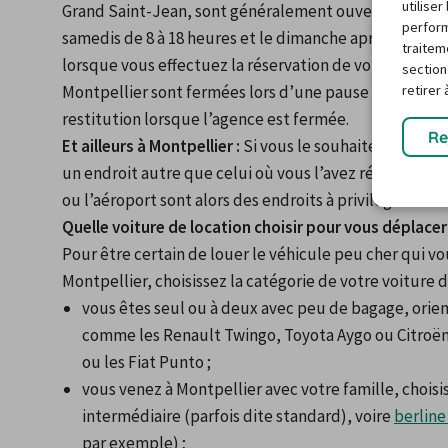
utilise
Grand Saint-Jean, sont généralement ouvertes du lundi
perform
samedis de 8 à 18 heures et le dimanche après-midi. Fa
traitem
lorsque vous effectuez la réservation de votre voiture 
section
retirer
Montpellier sont fermées lors d’une pause déjeuner, e
restitution lorsque l’agence est fermée.
Re
Et ailleurs à Montpellier :
 Si vous le souhaitez, vous p
un endroit autre que celui où vous l’avez récupéré. L
ou l’aéroport sont alors des endroits à privilégier.
Quelle voiture de location choisir pour vous déplacer
Pour être certain de louer le véhicule peu cher qui vo
Montpellier, choisissez la catégorie de votre voiture d
vous êtes seul ou à deux avec peu de bagage, orien
comme les Renault Twingo, Toyota Aygo ou Citroën
ou les Fiat Punto ;
vous venez à Montpellier avec votre famille, choisi
intermédiaire (parfois dite standard), voire 
berline
par exemple) ;