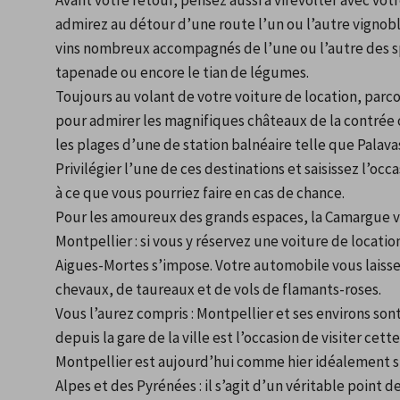
Avant votre retour, pensez aussi à virevolter avec votr
admirez au détour d’une route l’un ou l’autre vignob
vins nombreux accompagnés de l’une ou l’autre des spéc
tapenade ou encore le tian de légumes.
Toujours au volant de votre voiture de location, parc
pour admirer les magnifiques châteaux de la contrée o
les plages d’une de station balnéaire telle que Palavas
Privilégier l’une de ces destinations et saisissez l’oc
à ce que vous pourriez faire en cas de chance.
Pour les amoureux des grands espaces, la Camargue vo
Montpellier : si vous y réservez une voiture de locat
Aigues-Mortes s’impose. Votre automobile vous laiss
chevaux, de taureaux et de vols de flamants-roses.
Vous l’aurez compris : Montpellier et ses environs son
depuis la gare de la ville est l’occasion de visiter cet
Montpellier est aujourd’hui comme hier idéalement s
Alpes et des Pyrénées : il s’agit d’un véritable point 