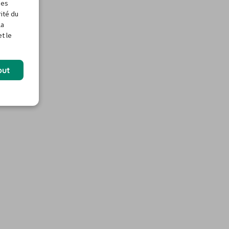
des
rité du
la
t le
out