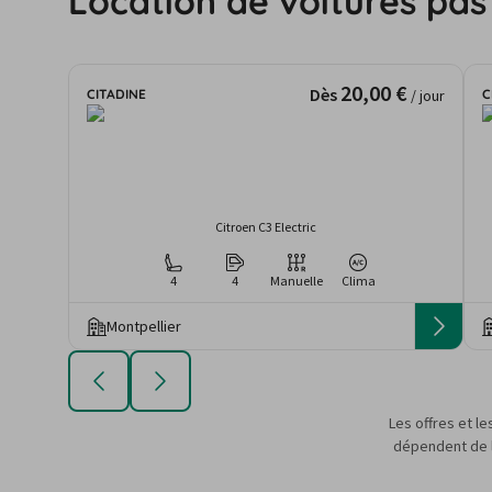
Location de voitures pas
20,00 €
Dès
CITADINE
C
/ jour
Citroen C3 Electric
4
4
Manuelle
Clima
Montpellier
Les offres et le
dépendent de la