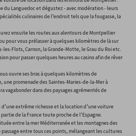
e voiture de location dans les environs de Montpellier : 
le du Languedoc et dégustez - avec modération - leurs 
ialités culinaires de l’endroit tels que la fougasse, la 
ourez ensuite les routes aux alentours de Montpellier 
u pour vous prélasser à quelques kilomètres de là sur 
-les-Flots, Carnon, la Grande-Motte, le Grau du Roi etc. 
casion pour passer quelques heures au casino afin de rêver 
us ouvre ses bras à quelques kilomètres de 
ion, une promenade des Saintes-Maries-de-la-Mer à 
era vagabonder dans des paysages agrémentés de 
t d’une extrême richesse et la location d’une voiture 
te partie de la France toute proche de l’Espagne. 
ituée entre la mer Méditerranée et les montagnes des 
de passage entre tous ces points, mélangeant les cultures 