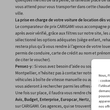
quelques mètres de là à peine, la fameuse place de la
vous attend pour vous transporter dans cette chaude
ville.
La prise en charge de votre voiture de location dès v
Le comparateur de prix CARIGAMI vous accompagne pour
après avoir vérifié, grâce aux filtres sur notre site, le
sélectionné les options adéquates (siège enfant, rehau
restera plus qu’à vous rendre à l’agence de votre lou
permis de conduire, carte de crédit au nom et prénom 
de citer le voucher).
Pensez-y :
 Si vous avez besoin d’aide ou souhaitez de
Montpellier, n’hésitez pas à contacter notre service cli
Nous, F
véhicules à boîte de vitesse manuelle ou automatique, 
: cooki
l’utili
vous aideront à rechercher parmi les offres celle à pet
demand
Une fois sur place, il faudra vous rendre chez un des l
pouvons
Avis
, 
Budget
, 
Enterprise
, 
Europcar
, 
Hertz
, par exemp
apparei
sur CARIGAMI. Ces agences, qui se trouvent dans l’esp
nos off