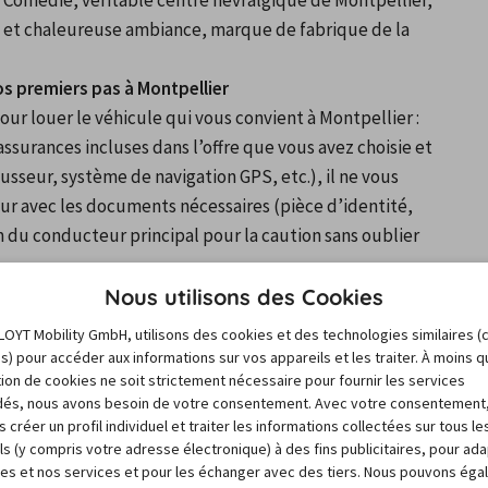
 Comédie, véritable centre névralgique de Montpellier, 
 et chaleureuse ambiance, marque de fabrique de la 
os premiers pas à Montpellier
 louer le véhicule qui vous convient à Montpellier : 
s assurances incluses dans l’offre que vous avez choisie et 
sseur, système de navigation GPS, etc.), il ne vous 
eur avec les documents nécessaires (pièce d’identité, 
du conducteur principal pour la caution sans oublier 
s informations complémentaires avant de partir pour 
Nous utilisons des Cookies
entèle : assurance, kilométrage illimité, air conditionné, 
LOYT Mobility GmbH, utilisons des cookies et des technologies similaires (
nos conseillers, experts dans les locations de voiture, 
es) pour accéder aux informations sur vos appareils et les traiter. À moins 
sation de cookies ne soit strictement nécessaire pour fournir les services
it prix qui vous convient.
és, nous avons besoin de votre consentement. Avec votre consentement
oueurs présents à la gare sncf de Montpellier (
Alamo
, 
 créer un profil individuel et traiter les informations collectées sur tous le
le) pour récupérer votre voiture de location réservée 
ls (y compris votre adresse électronique) à des fins publicitaires, pour ad
ace loueurs de la gare, place Auguste Gibert ou rue 
res et nos services et pour les échanger avec des tiers. Nous pouvons ég