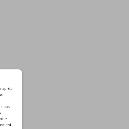
ci-après
que
, nous
s
apter
alement