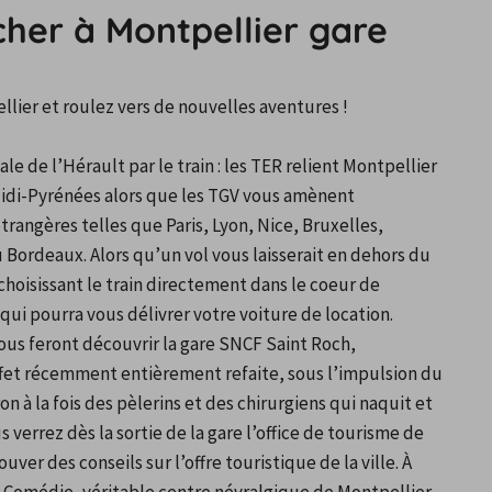
cher à Montpellier gare
llier et roulez vers de nouvelles aventures !
le de l’Hérault par le train : les TER relient Montpellier 
Midi-Pyrénées alors que les TGV vous amènent 
angères telles que Paris, Lyon, Nice, Bruxelles, 
 Bordeaux. Alors qu’un vol vous laisserait en dehors du 
choisissant le train directement dans le coeur de 
qui pourra vous délivrer votre voiture de location.
us feront découvrir la gare SNCF Saint Roch, 
effet récemment entièrement refaite, sous l’impulsion du 
 à la fois des pèlerins et des chirurgiens qui naquit et 
verrez dès la sortie de la gare l’office de tourisme de 
ver des conseils sur l’offre touristique de la ville. À 