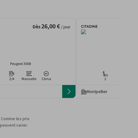
26,00 €
Dès
CITADINE
/ jour
Peugeot 3008
Fiat 500
2/4
Manuelle
Clima
2
2
Man
Montpellier
s. Comme les prix
 peuvent varier.