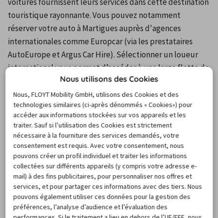
voitures fournissent leurs services dans cette destination 
touristique rayonnante. Vous pouvez notamment 
réserver votre auto à Martigues auprès d'agences 
internationales comme Europcar (via les prestataires 
AutoEurope et Argus Car Hire). Sélectionner un loueur 
international vous permet d’accéder à une large flotte de 
Nous utilisons des Cookies
véhicules et donc à un choix plus vaste de catégories de 
voitures.
Nous, FLOYT Mobility GmbH, utilisons des Cookies et des
technologies similaires (ci-après dénommés « Cookies») pour
Pour votre location de voiture 7 places à Martigues, vous 
accéder aux informations stockées sur vos appareils et les
pouvez aussi vous tourner vers une agence locale. Cette 
traiter. Sauf si l’utilisation des Cookies est strictement
solution vous assure de bénéficier de véhicules adaptés 
nécessaire à la fourniture des services demandés, votre
consentement est requis. Avec votre consentement, nous
aux types de routes et d'itinéraires caractéristiques de la 
pouvons créer un profil individuel et traiter les informations
région. Sur place, le loueur local ne manquera pas non 
collectées sur différents appareils (y compris votre adresse e-
plus de vous guider dans le choix des sites à visiter.
mail) à des fins publicitaires, pour personnaliser nos offres et
Les offres disponibles sur Carigami sont tellement 
services, et pour partager ces informations avec des tiers. Nous
pouvons également utiliser ces données pour la gestion des
nombreuses et diversifiées que nos clients peinent 
préférences, l’analyse d’audience et l’évaluation des
souvent à prendre leur décision. Pour vous accommoder 
performances. Si le traitement a lieu en dehors de l’UE/EEE, nous