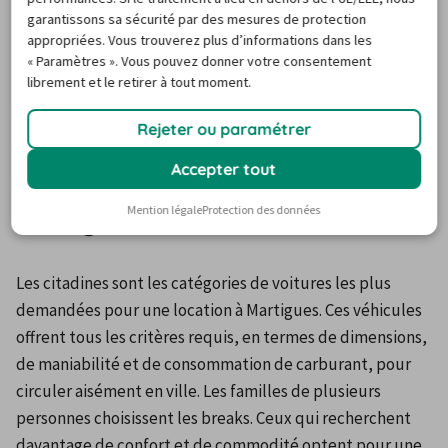
au mieux, nous avons intégré un encart spécial pour 
garantissons sa sécurité par des mesures de protection
appropriées. Vous trouverez plus d’informations dans les
permettre aux clients de laisser leurs avis et leurs 
« Paramètres ». Vous pouvez donner votre consentement
évaluations. Ces informations vous aideront à faire votre 
librement et le retirer à tout moment.
choix.
Rejeter ou paramétrer
Les catégories et les classes de
Accepter tout
voitures les plus réservées à
Mention légale
Protection des données
Martigues
Les citadines sont les catégories de voitures les plus 
demandées pour une location à Martigues. Ces véhicules 
offrent tous les critères requis, en termes de dimensions, 
de maniabilité et de consommation de carburant, pour 
circuler aisément en ville. Les familles de plusieurs 
personnes choisissent les breaks. Ceux qui recherchent 
davantage de confort et de commodité optent pour une 