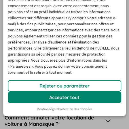
réserver une voiture de location à
consentement est requis. Avec votre consentement, nous
Manosque ?
pouvons créer un profil individuel et traiter les informations
collectées sur différents appareils (y compris votre adresse e-
Quelles sont les options les plus
mail) à des fins publicitaires, pour personnaliser nos offres et
sélectionnées par les voyageurs à
services, et pour partager ces informations avec des tiers. Nous
Manosque ?
pouvons également utiliser ces données pour la gestion des
préférences, l’analyse d’audience et l’évaluation des
performances. Si le traitement a lieu en dehors de l’UE/EEE, nous
Puis-je louer un modèle de voiture
garantissons sa sécurité par des mesures de protection
spécifique à Manosque ?
appropriées. Vous trouverez plus d’informations dans les
« Paramètres ». Vous pouvez donner votre consentement
librement et le retirer à tout moment.
Est-ce possible de louer une voiture à
Manosque sans payer de caution ?
Rejeter ou paramétrer
Peut-on louer une voiture en aller
Accepter tout
simple à Manosque ?
Mention légale
Protection des données
Comment annuler votre location de
voiture à Manosque ?