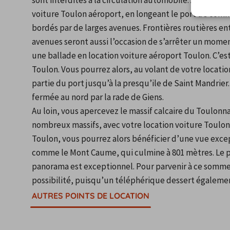
sont interdites à la circulation automobile. A l’invers
voiture Toulon aéroport, en longeant le port de comme
bordés par de larges avenues. Frontières routières entr
avenues seront aussi l’occasion de s’arrêter un momen
une ballade en location voiture aéroport Toulon. C’es
Toulon. Vous pourrez alors, au volant de votre locatio
partie du port jusqu’à la presqu’ile de Saint Mandrier.
fermée au nord par la rade de Giens.
Au loin, vous apercevez le massif calcaire du Toulonnai
nombreux massifs, avec votre location voiture Toulon 
Toulon, vous pourrez alors bénéficier d’une vue exce
comme le Mont Caume, qui culmine à 801 mètres. Le pl
panorama est exceptionnel. Pour parvenir à ce sommet, 
possibilité, puisqu’un téléphérique dessert égalemen
AUTRES POINTS DE LOCATION