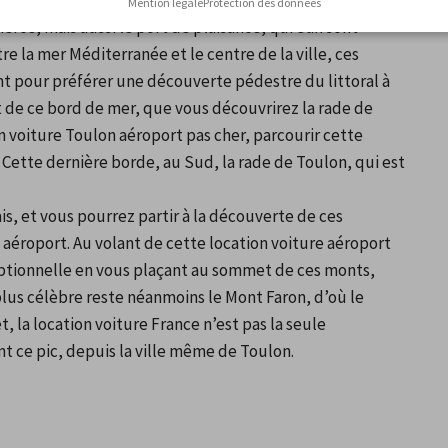
e, vous pourrez profiter pleinement de votre location 
Mention légale
Protection des données
rce, mais aussi le port de plaisance, qui eux sont 
e la mer Méditerranée et le centre de la ville, ces 
t pour préférer une découverte pédestre du littoral à 
t de ce bord de mer, que vous découvrirez la rade de 
n voiture Toulon aéroport pas cher, parcourir cette 
 Cette dernière borde, au Sud, la rade de Toulon, qui est 
s, et vous pourrez partir à la découverte de ces 
aéroport. Au volant de cette location voiture aéroport 
ptionnelle en vous plaçant au sommet de ces monts, 
us célèbre reste néanmoins le Mont Faron, d’où le 
la location voiture France n’est pas la seule 
t ce pic, depuis la ville même de Toulon.