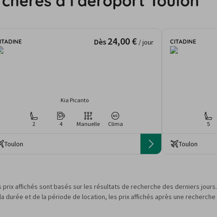
 chères à l'aéroport Toulon
24,00 €
Dès
ITADINE
CITADINE
/ jour
Kia Picanto
2
4
Manuelle
Clima
5
Toulon
Toulon
s prix affichés sont basés sur les résultats de recherche des derniers jour
 durée et de la période de location, les prix affichés après une recherche