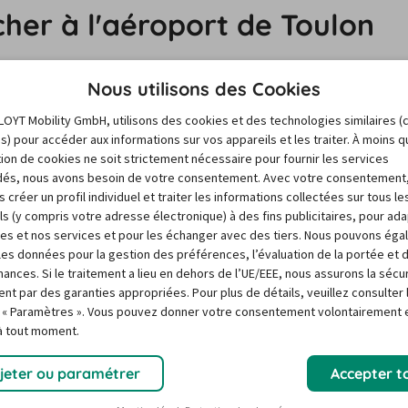
cher à l'aéroport de Toulon
Nous utilisons des Cookies
 vous débarquerez pour visiter la ville de Toulon, ou 
toutes les agglomérations amènera à s’interroger sur le 
LOYT Mobility GmbH, utilisons des cookies et des technologies similaires (
e location voiture aéroport Toulon. De nombreuses 
es) pour accéder aux informations sur vos appareils et les traiter. À moins 
sation de cookies ne soit strictement nécessaire pour fournir les services
 de voiture Toulon aéroport, dès votre arrivée dans 
és, nous avons besoin de votre consentement. Avec votre consentement
ent, en réservant à l’avance votre location voiture 
 créer un profil individuel et traiter les informations collectées sur tous le
ls (y compris votre adresse électronique) à des fins publicitaires, pour ad
r d’une location voiture aéroport Toulon pas cher, et 
res et nos services et pour les échanger avec des tiers. Nous pouvons ég
r les données pour la gestion des préférences, l’évaluation de la portée et 
omie, de votre séjour dans la région. C’est donc au 
ances. Si le traitement a lieu en dehors de l’UE/EEE, nous assurons la sécu
s gagnerez la ville de Toulon, en une petite demi heure. 
ent par des garanties appropriées. Pour plus de détails, veuillez consulter 
us faudra alors suivre les indications pour parvenir à 
 « Paramètres ». Vous pouvez donner votre consentement volontairement e
 à tout moment.
t Toulon, vous pourrez contourner le centre ville pour 
jeter ou paramétrer
Accepter t
ocation voiture aéroport Toulon, puisque certaines zones 