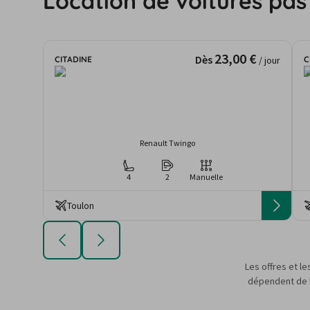
Location de voitures pas
23,00 €
Dès
CITADINE
C
/ jour
Renault Twingo
4
2
Manuelle
Toulon
Les offres et le
dépendent de la