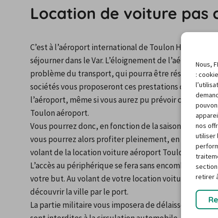
Location de voiture pas 
C’est à l’aéroport international de Toulon Hyères, que
séjourner dans le Var. L’éloignement de l’aéroport de 
Nous, F
problème du transport, qui pourra être résolu par un
: cooki
l’utili
sociétés vous proposeront ces prestations de location
demand
l’aéroport, même si vous aurez pu prévoir ce déplacem
pouvons
Toulon aéroport.
apparei
Vous pourrez donc, en fonction de la saison, bénéficie
nos off
utilise
vous pourrez alors profiter pleinement, en toute auton
perform
volant de la location voiture aéroport Toulon, que vou
traitem
L’accès au périphérique se fera sans encombre, et il vo
section
retirer
votre but. Au volant de votre location voiture aéropor
découvrir la ville par le port.
Re
La partie militaire vous imposera de délaisser votre l