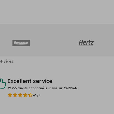
-Hyères
Excellent service
49 255 clients ont donné leur avis sur CARIGAMI.
4,5
/
5