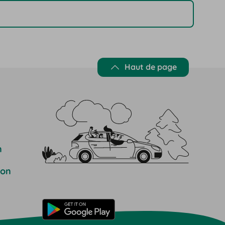
Haut de page
n
ion