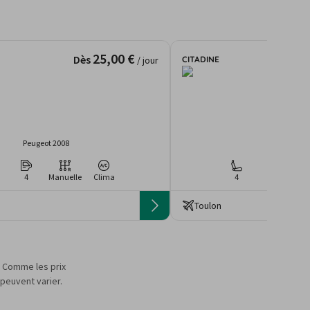
25,00 €
Dès
CITADINE
/ jour
Peugeot 2008
BMW Serie
4
Manuelle
Clima
4
2/4
Man
Toulon
s. Comme les prix
 peuvent varier.