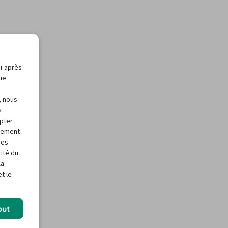
ci-après
que
, nous
s
apter
alement
des
rité du
la
t le
out