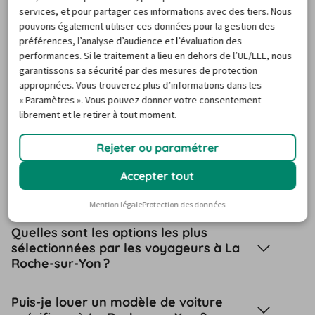
services, et pour partager ces informations avec des tiers. Nous
pouvons également utiliser ces données pour la gestion des
préférences, l’analyse d’audience et l’évaluation des
Questions fréquentes sur la
performances. Si le traitement a lieu en dehors de l’UE/EEE, nous
garantissons sa sécurité par des mesures de protection
location de voiture à La Roche-
appropriées. Vous trouverez plus d’informations dans les
sur-Yon
« Paramètres ». Vous pouvez donner votre consentement
librement et le retirer à tout moment.
Rejeter ou paramétrer
Ai-je besoin d’une carte de crédit pour
Accepter tout
réserver une voiture de location à La
Roche-sur-Yon ?
Mention légale
Protection des données
Quelles sont les options les plus
sélectionnées par les voyageurs à La
Roche-sur-Yon ?
Puis-je louer un modèle de voiture