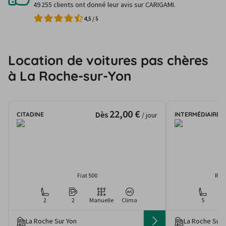
49 255 clients ont donné leur avis sur CARIGAMI.
4,5
/
5
Location de voitures pas chères
à La Roche-sur-Yon
22,00 €
Dès
CITADINE
INTERMÉDIAIRE
/ jour
Fiat 500
Ren
2
2
Manuelle
Clima
5
La Roche Sur Yon
La Roche Sur 