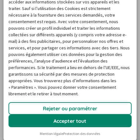
accéder aux informations stockées sur vos appareils et les
traiter. Sauf si l’utilisation des Cookies est strictement
nécessaire à la fourniture des services demandés, votre
consentement est requis. Avec votre consentement, nous
pouvons créer un profil individuel et traiter les informations
collectées sur différents appareils (y compris votre adresse e-
mail) à des fins publicitaires, pour personnaliser nos offres et
Location voiture Portugal
services, et pour partager ces informations avec des tiers. Nous
pouvons également utiliser ces données pour la gestion des
préférences, l’analyse d’audience et l’évaluation des
performances. Si le traitement a lieu en dehors de l’UE/EEE, nous
garantissons sa sécurité par des mesures de protection
appropriées. Vous trouverez plus d’informations dans les
Location de
« Paramètres ». Vous pouvez donner votre consentement
voiture à
Location de
librement et le retirer à tout moment.
l'aéroport
voiture en gare
Rejeter ou paramétrer
Accepter tout
Toutes les destinations
Mention légale
Protection des données
AUTRES POINTS DE LOCATION