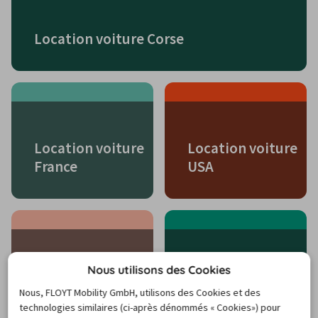
Location voiture Corse
Location voiture
Location voiture
France
USA
Nous utilisons des Cookies
Location voiture
Location voiture
Canada
Italie
Nous, FLOYT Mobility GmbH, utilisons des Cookies et des
technologies similaires (ci-après dénommés « Cookies») pour