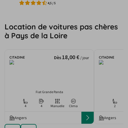
4,5
/
5
Location de voitures pas chères
à Pays de la Loire
18,00 €
Dès
CITADINE
CITADINE
/ jour
Fiat Grande Panda
4
4
Manuelle
Clima
2
Angers
Angers