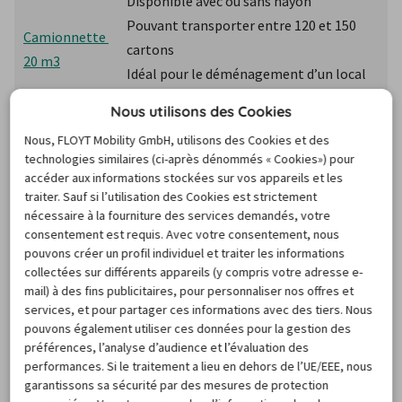
Disponible avec ou sans hayon
Pouvant transporter entre 120 et 150 
Camionnette 
cartons
20 m3
Idéal pour le déménagement d’un local 
inférieur à 50 m²
Nous utilisons des Cookies
Un permis B suffit pour le conduire
Nous, FLOYT Mobility GmbH, utilisons des Cookies et des
technologies similaires (ci-après dénommés « Cookies») pour
Charge utile : 5 tonnes
accéder aux informations stockées sur vos appareils et les
Pouvant transporter jusqu’à 250 cartons
traiter. Sauf si l’utilisation des Cookies est strictement
Camionnette 
Solpcité pour le déménagement d’un 
nécessaire à la fourniture des services demandés, votre
consentement est requis. Avec votre consentement, nous
30 m3
local inférieur à 80 m²
pouvons créer un profil individuel et traiter les informations
Nécessite un permis poids lourd ou 
collectées sur différents appareils (y compris votre adresse e-
permis C
mail) à des fins publicitaires, pour personnaliser nos offres et
services, et pour partager ces informations avec des tiers. Nous
Charge utile : 10 tonnes
pouvons également utiliser ces données pour la gestion des
préférences, l’analyse d’audience et l’évaluation des
Recommandé pour le déménagement 
performances. Si le traitement a lieu en dehors de l’UE/EEE, nous
Camionnette 
d’un logement de 100 m²
garantissons sa sécurité par des mesures de protection
50 m3
Nécessite la location d’un véhicule de 