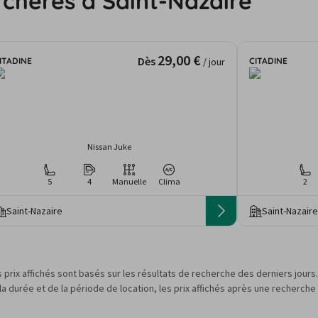
 chères à Saint-Nazaire
29,00 €
Dès
ITADINE
CITADINE
/ jour
Nissan Juke
5
4
Manuelle
Clima
2
Saint-Nazaire
Saint-Nazaire
s prix affichés sont basés sur les résultats de recherche des derniers jour
 durée et de la période de location, les prix affichés après une recherche