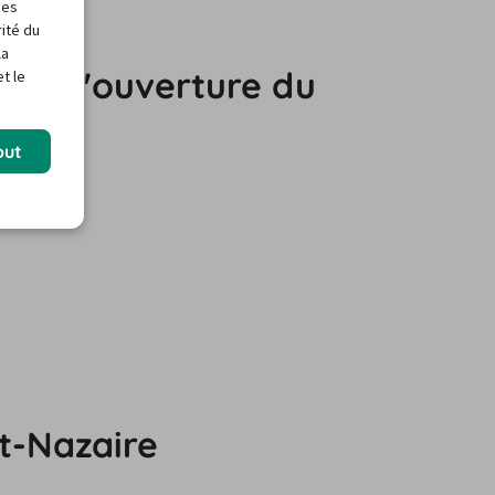
des
rité du
la
ires d'ouverture du
t le
out
nt-Nazaire