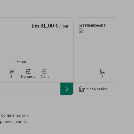
31,00 €
Dès
INTERMÉDIAIRE
/ jour
Fiat 500
Renault Sym
2
Manuelle
Clima
4
2/4
Man
Saint-Nazaire
s. Comme les prix
 peuvent varier.