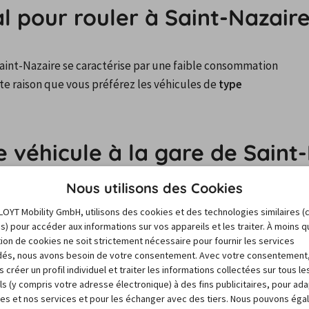
al pour rouler à Saint-Nazair
Saint-Nazaire se caractérise par une faible consommation 
te raison que vous préférez les véhicules de 
type 
e véhicule à la gare de Saint
Nous utilisons des Cookies
n et de louer une voiture à Saint-Nazaire, profitez 
LOYT Mobility GmbH, utilisons des cookies et des technologies similaires (
 Les bureaux des loueurs Europcar, Avis et Rent a Car sont 
es) pour accéder aux informations sur vos appareils et les traiter. À moins 
sation de cookies ne soit strictement nécessaire pour fournir les services
és, nous avons besoin de votre consentement. Avec votre consentement
 créer un profil individuel et traiter les informations collectées sur tous le
ètres)
ls (y compris votre adresse électronique) à des fins publicitaires, pour ad
res et nos services et pour les échanger avec des tiers. Nous pouvons ég