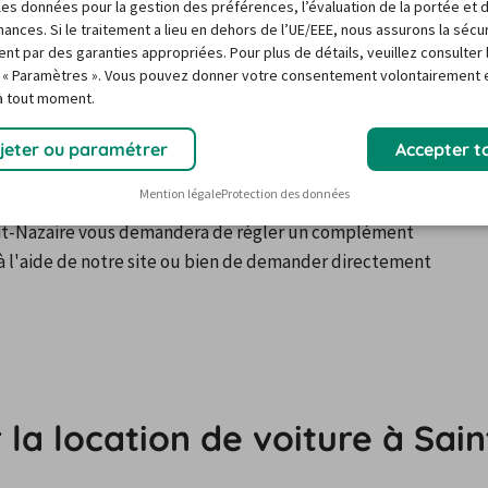
mi !
r les données pour la gestion des préférences, l’évaluation de la portée et 
ances. Si le traitement a lieu en dehors de l’UE/EEE, nous assurons la sécu
ent par des garanties appropriées. Pour plus de détails, veuillez consulter 
rer l'auto en dehors des hora
 « Paramètres ». Vous pouvez donner votre consentement volontairement e
 à tout moment.
jeter ou paramétrer
Accepter t
Mention légale
Protection des données
'ouverture résultera des caractéristiques de l'offre 
int-Nazaire vous demandera de régler un complément 
s à l'aide de notre site ou bien de demander directement 
 la location de voiture à Sai