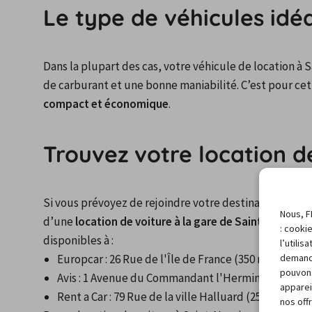
Le type de véhicules idé
Dans la plupart des cas, votre véhicule de location à 
de carburant et une bonne maniabilité. C’est pour cet
compact et économique
.
Trouvez votre location d
Si vous prévoyez de rejoindre votre destination en trai
Nous, F
d’une 
location de voiture à la gare de Saint-Nazaire
.
: cooki
disponibles à :
l’utili
demand
Europcar : 26 Rue de l'Île de France (350 mètres)
pouvons
Avis : 1 Avenue du Commandant l'Herminier (220 m
apparei
Rent a Car : 79 Rue de la ville Halluard (250 mètres)
nos off