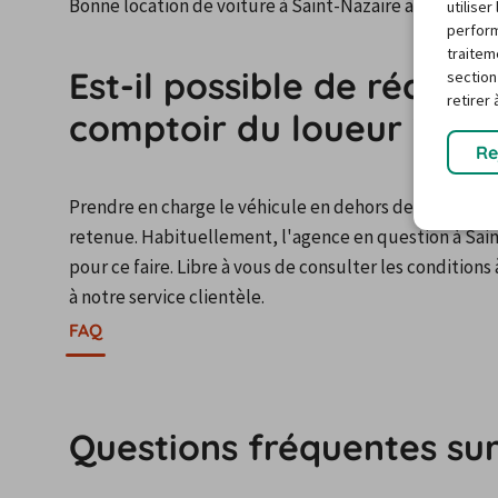
Bonne location de voiture à Saint-Nazaire avec Cariga
utilise
perform
traitem
Est-il possible de récupé
section
retirer
comptoir du loueur ?
Re
Prendre en charge le véhicule en dehors des horaires d
retenue. Habituellement, l'agence en question à Sa
pour ce faire. Libre à vous de consulter les condition
à notre service clientèle.
FAQ
Questions fréquentes sur