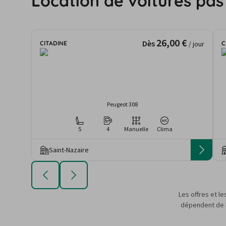
Location de voitures pas
26,00 €
Dès
CITADINE
C
/ jour
Peugeot 308
5
4
Manuelle
Clima
Saint-Nazaire
Les offres et le
dépendent de la