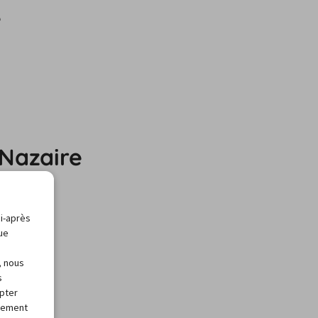
e
-Nazaire
ci-après
que
, nous
s
apter
alement