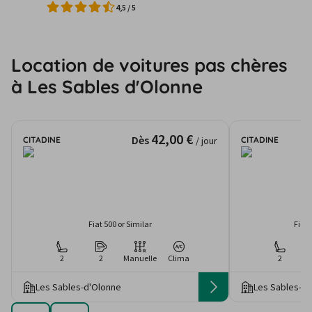
4,5
/
5
Location de voitures pas chères
à Les Sables d'Olonne
42,00 €
Dès
CITADINE
CITADINE
/ jour
Fiat 500 or Similar
Fiat
2
2
Manuelle
Clima
2
Les Sables-d'Olonne
Les Sables-d