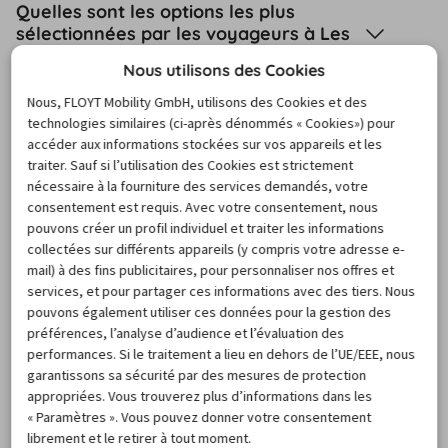
Quelles sont les options les plus
sélectionnées par les voyageurs à Les
Sables d'Olonne ?
Nous utilisons des Cookies
Nous, FLOYT Mobility GmbH, utilisons des Cookies et des
Puis-je louer un modèle de voiture
technologies similaires (ci-après dénommés « Cookies») pour
spécifique à Les Sables d'Olonne ?
accéder aux informations stockées sur vos appareils et les
traiter. Sauf si l’utilisation des Cookies est strictement
Est-ce possible de louer une voiture à
nécessaire à la fourniture des services demandés, votre
consentement est requis. Avec votre consentement, nous
Les Sables d'Olonne sans payer de
pouvons créer un profil individuel et traiter les informations
caution ?
collectées sur différents appareils (y compris votre adresse e-
mail) à des fins publicitaires, pour personnaliser nos offres et
Peut-on louer une voiture en aller
services, et pour partager ces informations avec des tiers. Nous
simple à Les Sables d'Olonne ?
pouvons également utiliser ces données pour la gestion des
préférences, l’analyse d’audience et l’évaluation des
performances. Si le traitement a lieu en dehors de l’UE/EEE, nous
Comment annuler votre location de
garantissons sa sécurité par des mesures de protection
voiture à Les Sables d'Olonne ?
appropriées. Vous trouverez plus d’informations dans les
« Paramètres ». Vous pouvez donner votre consentement
librement et le retirer à tout moment.
De quels documents ai-je besoin lors