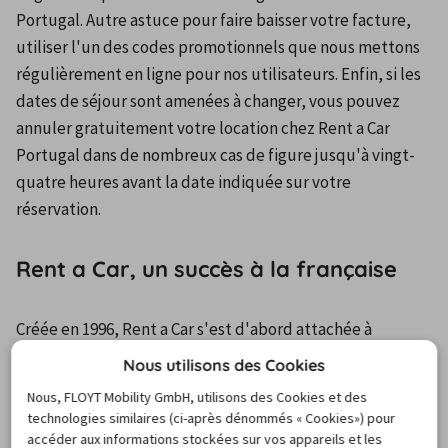
Portugal. Autre astuce pour faire baisser votre facture, 
utiliser l'un des codes promotionnels que nous mettons 
régulièrement en ligne pour nos utilisateurs. Enfin, si les 
dates de séjour sont amenées à changer, vous pouvez 
annuler gratuitement votre location chez Rent a Car 
Portugal dans de nombreux cas de figure jusqu'à vingt-
quatre heures avant la date indiquée sur votre 
réservation.
Rent a Car, un succès à la française
Créée en 1996, Rent a Car s'est d'abord attachée à 
densifier son réseau d'agences en France avant de se 
Nous utilisons des Cookies
lancer à l'assaut de l'international. La chaîne met en avant 
Nous, FLOYT Mobility GmbH, utilisons des Cookies et des
la notion de proximité et de facilité avec son slogan 
technologies similaires (ci-après dénommés « Cookies») pour
"Louez au meilleur prix, près de chez vous".
accéder aux informations stockées sur vos appareils et les