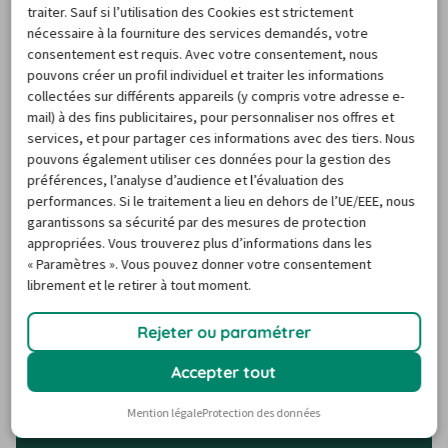
traiter. Sauf si l’utilisation des Cookies est strictement
nécessaire à la fourniture des services demandés, votre
Récupérer sa voiture de location Rent
consentement est requis. Avec votre consentement, nous
a Car aeroport Portugal low cost
pouvons créer un profil individuel et traiter les informations
collectées sur différents appareils (y compris votre adresse e-
mail) à des fins publicitaires, pour personnaliser nos offres et
Quand on arrive à Lisbonne, on peut trouver dès sa 
services, et pour partager ces informations avec des tiers. Nous
pouvons également utiliser ces données pour la gestion des
descente de l'avion plusieurs agences Rent a Car 
préférences, l’analyse d’audience et l’évaluation des
Portugal. Ainsi, certaines agences Rent a Car Portugal 
performances. Si le traitement a lieu en dehors de l’UE/EEE, nous
sont au coeur de Lisbonne tandis que d'autres sont à 
garantissons sa sécurité par des mesures de protection
proximité des centres d'affaires.
appropriées. Vous trouverez plus d’informations dans les
« Paramètres ». Vous pouvez donner votre consentement
librement et le retirer à tout moment.
Destinations de voyage
populaires
Rejeter ou paramétrer
Accepter tout
Mention légale
Protection des données