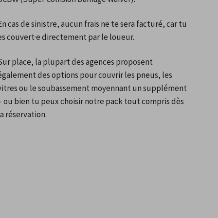
En cas de sinistre, aucun frais ne te sera facturé, car tu 
es couvert·e directement par le loueur.
Sur place, la plupart des agences proposent 
également des options pour couvrir les pneus, les 
vitres ou le soubassement moyennant un supplément 
– ou bien tu peux choisir notre pack tout compris dès 
la réservation.