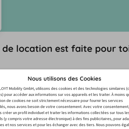
de location est faite pour to
les différences pour prendre la bonne
Nous utilisons des Cookies
LOYT Mobility GmbH, utilisons des cookies et des technologies similaires (
es) pour accéder aux informations sur vos appareils et les traiter. À moins 
oix d’offres de différentes agences de location, mais aussi 
sation de cookies ne soit strictement nécessaire pour fournir les services
. Tu peux ainsi choisir l’offre d’assurance la mieux 
és, nous avons besoin de votre consentement. Avec votre consentement
 créer un profil individuel et traiter les informations collectées sur tous le
ls (y compris votre adresse électronique) à des fins publicitaires, pour ad
res et nos services et pour les échanger avec des tiers. Nous pouvons ég