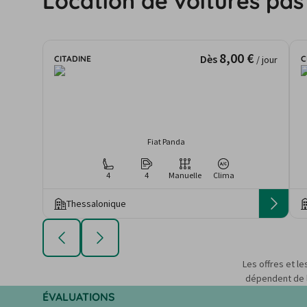
Location de voitures pas
8,00 €
Dès
CITADINE
C
/ jour
Fiat Panda
4
4
Manuelle
Clima
Thessalonique
Les offres et le
dépendent de la
ÉVALUATIONS