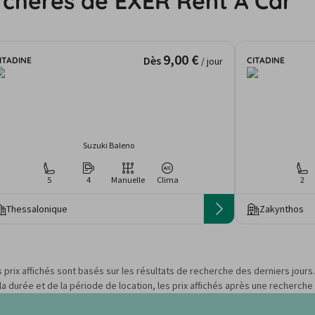
 chères de EXER Rent A Car
9,00 €
Dès
ITADINE
CITADINE
/ jour
Suzuki Baleno
5
4
Manuelle
Clima
2
Thessalonique
Zakynthos
s prix affichés sont basés sur les résultats de recherche des derniers jour
 durée et de la période de location, les prix affichés après une recherche