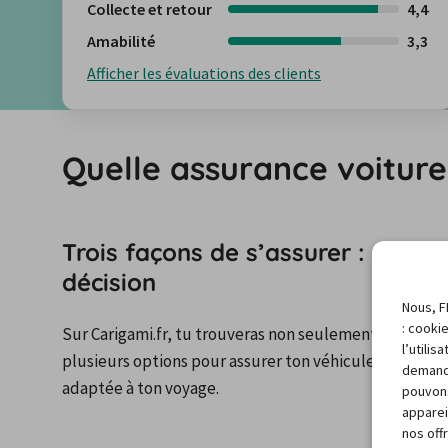
Collecte et retour
4,4
Amabilité
3,3
Afficher les évaluations des clients
Quelle assurance voiture 
Trois façons de s’assurer : voici 
décision
Nous, F
: cooki
Sur Carigami.fr, tu trouveras non seulement un large ch
l’utili
plusieurs options pour assurer ton véhicule de location
demand
adaptée à ton voyage.

pouvons
apparei
nos off