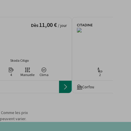
11,00 €
Dès
CITADINE
/ jour
Skoda Citigo
Skoda Citi
4
Manuelle
Clima
2
4
Man
Corfou
s. Comme les prix
 peuvent varier.