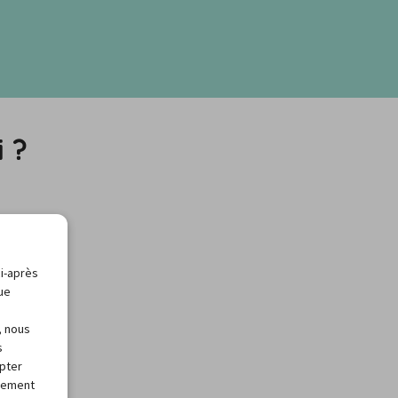
i ?
ci-après
que
, nous
s
apter
alement