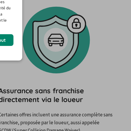
des
rité du
la
t le
out
Assurance sans franchise
directement via le loueur
Certaines offres incluent une assurance complète sans 
franchise, proposée par le loueur, aussi appelée 
SCDW (Super Collision Damage Waiver).