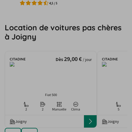
4,5
/
5
Location de voitures pas chères
à Joigny
29,00 €
Dès
CITADINE
CITADINE
/ jour
Fiat 500
2
2
Manuelle
Clima
5
Joigny
Joigny