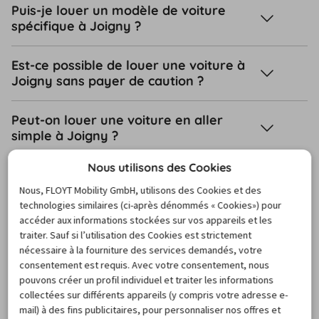
Puis-je louer un modèle de voiture
spécifique à Joigny ?
Est-ce possible de louer une voiture à
Joigny sans payer de caution ?
Peut-on louer une voiture en aller
simple à Joigny ?
Nous utilisons des Cookies
Comment annuler votre location de
voiture à Joigny ?
Nous, FLOYT Mobility GmbH, utilisons des Cookies et des
technologies similaires (ci-après dénommés « Cookies») pour
accéder aux informations stockées sur vos appareils et les
De quels documents ai-je besoin lors
traiter. Sauf si l’utilisation des Cookies est strictement
de la prise en charge de ma voiture de
nécessaire à la fourniture des services demandés, votre
location à Joigny ?
consentement est requis. Avec votre consentement, nous
pouvons créer un profil individuel et traiter les informations
collectées sur différents appareils (y compris votre adresse e-
mail) à des fins publicitaires, pour personnaliser nos offres et
Vers le centre d’assistance