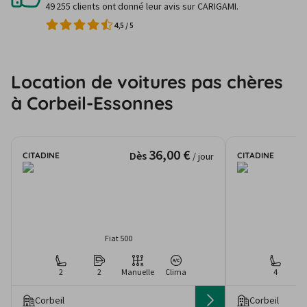
49 255 clients ont donné leur avis sur CARIGAMI.
4,5
/
5
Location de voitures pas chères
à Corbeil-Essonnes
36,00 €
Dès
CITADINE
CITADINE
/ jour
Fiat 500
2
2
Manuelle
Clima
4
Corbeil
Corbeil