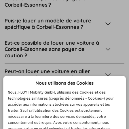
Corbeil-Essonnes ?
Puis-je louer un modèle de voiture
spécifique à Corbeil-Essonnes ?
Est-ce possible de louer une voiture à
Corbeil-Essonnes sans payer de
caution ?
Peut-on louer une voiture en aller
simple à Corbeil-Essonnes ?
Nous utilisons des Cookies
Nous, FLOYT Mobility GmbH, utilisons des Cookies et des
Comment annuler votre location de
technologies similaires (ci-après dénommés « Cookies») pour
voiture à Corbeil-Essonnes ?
accéder aux informations stockées sur vos appareils et les
traiter. Sauf si l’utilisation des Cookies est strictement
De quels documents ai-je besoin lors
nécessaire à la fourniture des services demandés, votre
de la prise en charge de ma voiture de
consentement est requis. Avec votre consentement, nous
location à Corbeil-Essonnes ?
pouvons créer un profil individuel et traiter les informations