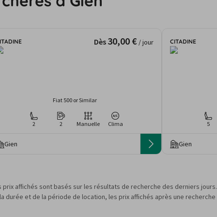
 chères à Gien
30,00 €
Dès
ITADINE
CITADINE
/ jour
Fiat 500 or Similar
2
2
Manuelle
Clima
5
Gien
Gien
s prix affichés sont basés sur les résultats de recherche des derniers jour
 durée et de la période de location, les prix affichés après une recherche