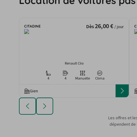
Location de voitures pas
26,00 €
Dès
CITADINE
C
/ jour
Renault Clio
4
4
Manuelle
Clima
Gien
Les offres et le
dépendent de la