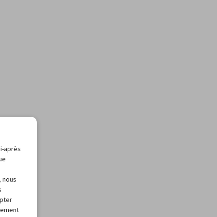
ci-après
que
, nous
s
apter
alement