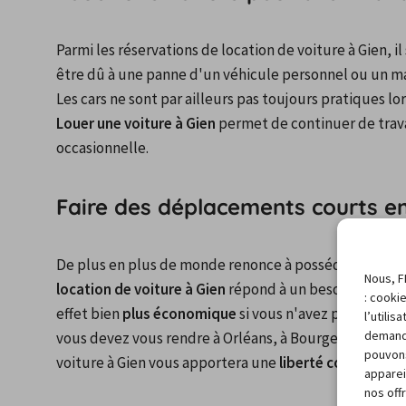
Parmi les réservations de location de voiture à Gien, il
être dû à une panne d'un véhicule personnel ou un ma
Les cars ne sont par ailleurs pas toujours pratiques lo
Louer une voiture à Gien
 permet de continuer de trava
occasionnelle.
Faire des déplacements courts e
Nous, F
location de voiture à Gien
 répond à un besoin passager
: cooki
effet bien 
plus économique
 si vous n'avez pas besoi
l’utili
demand
vous devez vous rendre à Orléans, à Bourges ou encore
pouvons
voiture à Gien vous apportera une 
liberté confortabl
apparei
nos off