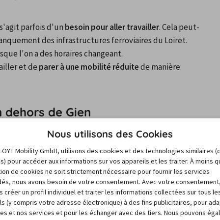
 s'agit parfois d'un
 besoin pour aller travailler
. Cela peut-
nquement des infrastructures ferroviaires du Loiret. 
rsque l'on a des horaires changeant.
iller et de 
parer à une mobilité réduite
 de manière 
n dehors de Gien
Nous utilisons des Cookies
De plus en plus de monde renonce à posséder une voiture personnelle afin d'éviter les frais d'entretien. La 
LOYT Mobility GmbH, utilisons des cookies et des technologies similaires (
 pour se déplacer. Louer un véhicule à Gien s'avère en 
es) pour accéder aux informations sur vos appareils et les traiter. À moins 
n d'une voiture pour vous déplacer quotidiennement. Si 
sation de cookies ne soit strictement nécessaire pour fournir les services
és, nous avons besoin de votre consentement. Avec votre consentement
 à Montargis sans être dépendant, alors la location de 
 créer un profil individuel et traiter les informations collectées sur tous le
e
 !
ls (y compris votre adresse électronique) à des fins publicitaires, pour ad
res et nos services et pour les échanger avec des tiers. Nous pouvons ég