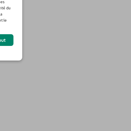
des
rité du
la
t le
out