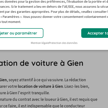
r les données pour la gestion des préférences, l’évaluation de la portée et 
n vacances
ances. Si le traitement a lieu en dehors de l’UE/EEE, nous assurons la sécu
ent par des garanties appropriées. Pour plus de détails, veuillez consulter 
 « Paramètres ». Vous pouvez donner votre consentement volontairement e
e le meilleur 
moyen de transport pour partir en 
 à tout moment.
 une location de voiture à Gien, vous pouvez quitter le 
ons de France. En plus, Gien est plutôt bien placé car de 
jeter ou paramétrer
Accepter t
e Lyon ou Clermont-Ferrand par ex.). Carigami peut vous 
Mention légale
Protection des données
us permettra de partir en vacances.
ation de voiture à Gien
Gien
, soyez attentif à ce qui va suivre. La rédaction 
arer votre 
location de voiture à Gien
. Lisez-les bien, 
re à Gien l'esprit tranquille.
ignature du contrat avec le loueur à Gien, il est requis que 
r ce faire, il est indispensable que le conducteur 