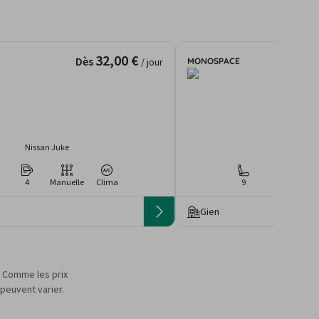
32,00 €
Dès
MONOSPACE
/ jour
Nissan Juke
Renault Tra
4
Manuelle
Clima
9
3
Man
Gien
s. Comme les prix
 peuvent varier.