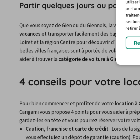
utilise
Partir quelques jours ou partir e
perform
traitem
section
Que vous soyez de Gien ou du Giennois, la voiture rest
retirer
vacances
 et transporter facilement des bagages. Avec
Loiret et la région Centre pour découvrir d'autres régi
Re
belles villes françaises sont à portée de volant (comm
aider à trouver la 
catégorie de voiture à Gien
, qui vo
4 conseils pour votre loc
Pour bien commencer et profiter de votre 
location à 
Carigami vous propose 4 points pour vous aider à prép
gardez-les en tête et vous pourrez réserver votre voitu
Caution, franchise et carte de crédit :
 Lors de la s
vous effectuiez un dépôt de garantie (caution). Pou