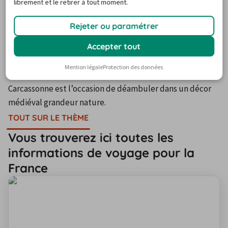
voyager dans le temps
librement et le retirer à tout moment.
Rejeter ou paramétrer
La cité médiévale de Carcassonne reçoit chaque année 
Accepter tout
quatre millions de visiteurs. Si ses remparts et ses 
tourelles remontent au Moyen Âge, ils ont été rénovés au 
Mention légale
Protection des données
XIXe siècle par Viollet-le-Duc. Se promener dans 
Carcassonne est l’occasion de déambuler dans un décor 
médiéval grandeur nature.
TOUT SUR LE THÈME
Vous trouverez ici toutes les
informations de voyage pour la
France