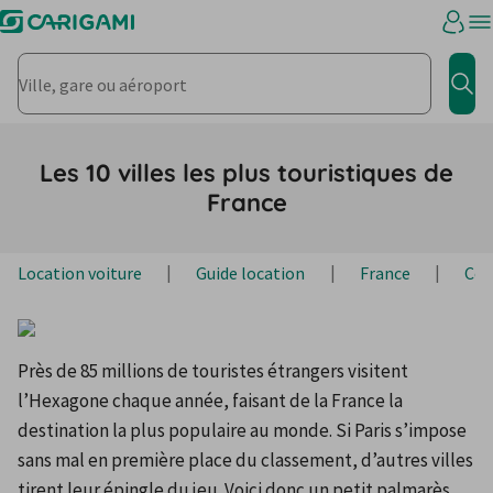
Ville, gare ou aéroport
Rec
Les 10 villes les plus touristiques de
France
Location voiture
Guide location
France
Con
Près de 85 millions de touristes étrangers visitent 
l’Hexagone chaque année, faisant de la France la 
destination la plus populaire au monde. Si Paris s’impose 
sans mal en première place du classement, d’autres villes 
tirent leur épingle du jeu. Voici donc un petit palmarès 