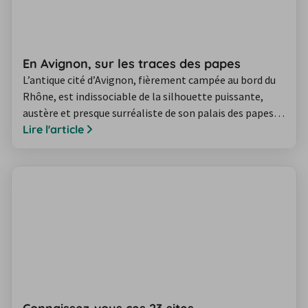
En Avignon, sur les traces des papes
L’antique cité d’Avignon, fièrement campée au bord du
Rhône, est indissociable de la silhouette puissante,
austère et presque surréaliste de son palais des papes.
Au XIVe siècle, elle fut le centre de la chrétienté et elle
Lire l'article
ne cesse d’en tirer depuis un légitime orgueil.