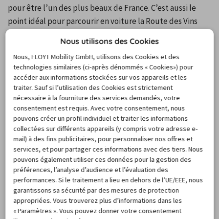
pour être l’un des plus beaux de France. C’est aussi le 
point idéal pour parcourir en voiture la Route des Vins 
d’Alsace.
Nous utilisons des Cookies
Nous, FLOYT Mobility GmbH, utilisons des Cookies et des
10. Bordeaux, tout un art de vivre
technologies similaires (ci-après dénommés « Cookies») pour
accéder aux informations stockées sur vos appareils et les
traiter. Sauf si l’utilisation des Cookies est strictement
Bordeaux est prisée pour sa qualité de vie et pour la 
nécessaire à la fourniture des services demandés, votre
consentement est requis. Avec votre consentement, nous
beauté des paysages le long de la Garonne, ainsi que pour 
pouvons créer un profil individuel et traiter les informations
la présence de nombreux monuments historiques et 
collectées sur différents appareils (y compris votre adresse e-
musées, comme le Port de la Lune, le Musée des Beaux-
mail) à des fins publicitaires, pour personnaliser nos offres et
Arts ou le Musée d’Aquitaine. Bordeaux est aussi le point 
services, et pour partager ces informations avec des tiers. Nous
pouvons également utiliser ces données pour la gestion des
de départ idéal pour la découverte de la Gironde en 
préférences, l’analyse d’audience et l’évaluation des
voiture, entre grands vignobles, océan et forêts de pins.
performances. Si le traitement a lieu en dehors de l’UE/EEE, nous
garantissons sa sécurité par des mesures de protection
appropriées. Vous trouverez plus d’informations dans les
Bonus. Carcassonne, machine à
« Paramètres ». Vous pouvez donner votre consentement