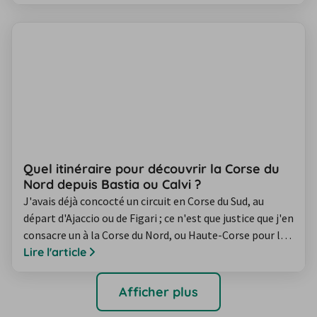
"l'île aux fleurs" charme aussi par les couleurs, les
accents, les plats, le soleil de sa culture créole. Nous
avons ainsi dessiné pour vous notre road trip idéal à la…
Quel itinéraire pour découvrir la Corse du
Nord depuis Bastia ou Calvi ?
J'avais déjà concocté un circuit en Corse du Sud, au
départ d'Ajaccio ou de Figari ; ce n'est que justice que j'en
consacre un à la Corse du Nord, ou Haute-Corse pour les
puristes. Plus sauvage ? Peut-être. Plus authentique ?
Lire l'article
Je ne sais pas, même s'il est vrai que le tourisme
apparaît ici plus lent, plus dilué que dans le sud de l'île
Afficher plus
de beauté. Une belle occasion de venir et de revenir