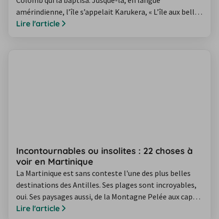
amérindienne, l’île s’appelait Karukera, « L’île aux belles
eaux ». Tout est dit.
Lire l'article
Incontournables ou insolites : 22 choses à
voir en Martinique
La Martinique est sans conteste l'une des plus belles
destinations des Antilles. Ses plages sont incroyables,
oui. Ses paysages aussi, de la Montagne Pelée aux caps
du sud, en passant par la presqu'île de la Caravelle. Mais
Lire l'article