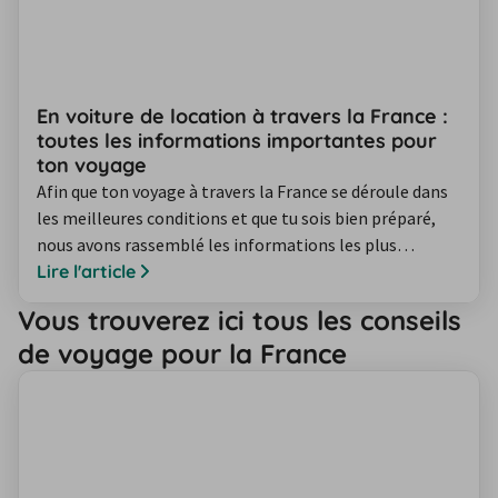
En voiture de location à travers la France :
toutes les informations importantes pour
ton voyage
Afin que ton voyage à travers la France se déroule dans
les meilleures conditions et que tu sois bien préparé,
nous avons rassemblé les informations les plus
importantes. Découvre tout ce qu'il faut savoir sur le
Lire l'article
code de la route, les possibilités de stationnement, les
Vous trouverez ici tous les conseils
systèmes de péage, le ravitaillement en carburant, les
de voyage pour la France
conseils pour se rendre à Paris et d'autres informations
utiles pour ton…