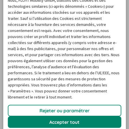
Nous, FLOYT Mobility GmbH, utilisons des Cookies et des
Destinations de voyage
technologies similaires (ci-après dénommés « Cookies») pour
populaires
accéder aux informations stockées sur vos appareils et les
traiter. Sauf si l’utilisation des Cookies est strictement
nécessaire à la fourniture des services demandés, votre
consentement est requis. Avec votre consentement, nous
pouvons créer un profil individuel et traiter les informations
collectées sur différents appareils (y compris votre adresse e-
mail) à des fins publicitaires, pour personnaliser nos offres et
services, et pour partager ces informations avec des tiers. Nous
pouvons également utiliser ces données pour la gestion des
Location voiture Corse
préférences, l’analyse d’audience et l’évaluation des
performances. Si le traitement a lieu en dehors de l’UE/EEE, nous
garantissons sa sécurité par des mesures de protection
appropriées. Vous trouverez plus d’informations dans les
« Paramètres ». Vous pouvez donner votre consentement
librement et le retirer à tout moment.
Location voiture
Location voiture
Rejeter ou paramétrer
France
USA
Accepter tout