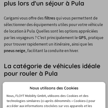
plus lors d'un séjour à Pula
Carigami vous offre des 
filtres
 qui vous permettent de 
sélectionner des équipements utiles pour votre véhicule 
de location à Pula. Quelles sont les options appréciées 
par les voyageurs ? C’est principalement le 
GPS
, pratique 
pour trouver rapidement un itinéraire, ainsi que les 
pneus neige
, facilitant la conduite en hiver.
La catégorie de véhicules idéale
pour rouler à Pula
Nous utilisons des Cookies
Les clients sont nombreux à louer une voiture à Pula pour 
explorer la ville et ses alentours. Ils optent pour les 
Nous, FLOYT Mobility GmbH, utilisons des Cookies et des
technologies similaires (ci-après dénommés « Cookies») pour
véhicules économiques
, caractérisés par une faible 
accéder aux informations stockées sur vos appareils et les
consommation de carburant. Ils choisissent également les 