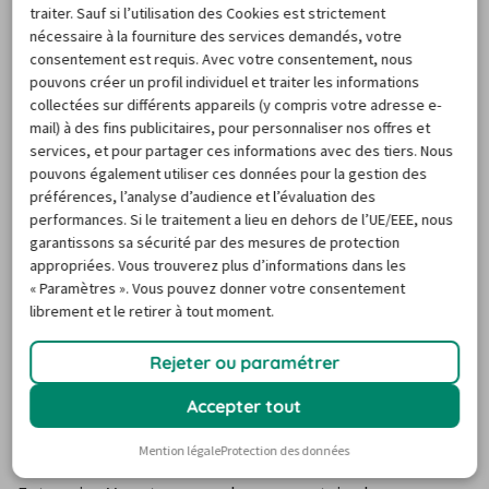
traiter. Sauf si l’utilisation des Cookies est strictement
modèles de type mini et compact
, adaptés aux 
nécessaire à la fourniture des services demandés, votre
déplacements urbains. Recherchez-vous une location de 
consentement est requis. Avec votre consentement, nous
pouvons créer un profil individuel et traiter les informations
voiture à Pula satisfaisante ? Carigami est là pour 
collectées sur différents appareils (y compris votre adresse e-
simplifier votre choix !
mail) à des fins publicitaires, pour personnaliser nos offres et
services, et pour partager ces informations avec des tiers. Nous
pouvons également utiliser ces données pour la gestion des
Location de voiture à l'aéroport
préférences, l’analyse d’audience et l’évaluation des
de Pula : les infos pratiques
performances. Si le traitement a lieu en dehors de l’UE/EEE, nous
garantissons sa sécurité par des mesures de protection
appropriées. Vous trouverez plus d’informations dans les
Souhaitez-vous récupérer votre voiture de location à 
« Paramètres ». Vous pouvez donner votre consentement
librement et le retirer à tout moment.
Pula à la descente de l’avion ? Il y a de nombreuses 
agences qui vous proposent une 
location de voiture à 
Rejeter ou paramétrer
l’aéroport de Pula
. N’hésitez pas à visiter carigami.fr pour 
comparer les offres des loueurs les plus sollicités !
Accepter tout
L’aéroport de Pula abrite les sociétés de location les plus 
Mention légale
Protection des données
renommées en Europe, incluant Europcar, Hertz et 