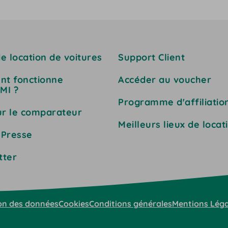
e location de voitures
Support Client
t fonctionne
Accéder au voucher
MI ?
Programme d'affiliatio
ur le comparateur
Meilleurs lieux de locat
 Presse
tter
on des données
Cookies
Conditions générales
Mentions Léga