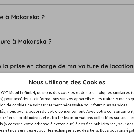
ple à Makarska ?
ture à Makarska ?
e la prise en charge de ma voiture de locatio
Nous utilisons des Cookies
LOYT Mobility GmbH, utilisons des cookies et des technologies similaires (
Vers le centre d’assistance
es) pour accéder aux informations sur vos appareils et les traiter. À moins 
sation de cookies ne soit strictement nécessaire pour fournir les services
és, nous avons besoin de votre consentement. Avec votre consentement
populaires
 créer un profil individuel et traiter les informations collectées sur tous le
ls (y compris votre adresse électronique) à des fins publicitaires, pour ad
res et nos services et pour les échanger avec des tiers. Nous pouvons ég