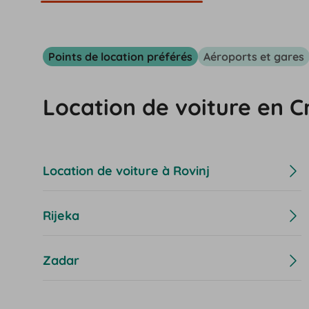
Points de location préférés
Aéroports et gares
Location de voiture en Cro
Location de voiture à Rovinj
Rijeka
Zadar