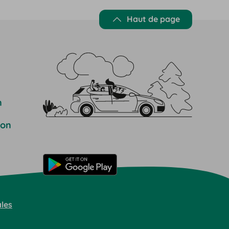
Haut de page
n
ion
les