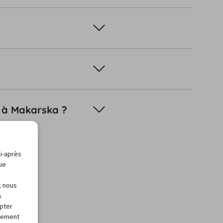
n à Makarska ?
ci-après
que
, nous
s
apter
alement