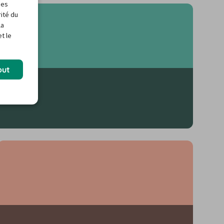
des
rité du
la
t le
out