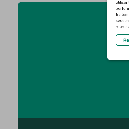
utilise
perform
traitem
section
retirer
Re