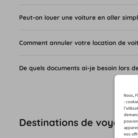
Peut-on louer une voiture en aller sim
Comment annuler votre location de voi
De quels documents ai-je besoin lors d
Nous, F
: cooki
l’utili
demand
Destinations de voyage 
pouvons
apparei
nos off