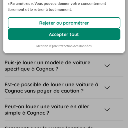
« Paramètres ». Vous pouvez donner votre consentement
Ai-je besoin d’une carte de crédit pour
librement et le retirer à tout moment.
réserver une voiture de location à
Cognac ?
Rejeter ou paramétrer
Quelles sont les options les plus
Accepter tout
sélectionnées par les voyageurs à
Cognac ?
Mention légale
Protection des données
Puis-je louer un modèle de voiture
spécifique à Cognac ?
Est-ce possible de louer une voiture à
Cognac sans payer de caution ?
Peut-on louer une voiture en aller
simple à Cognac ?