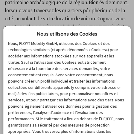
patrimoine archéologique de la région. Bien évidemment, 
lorsque vous traversez les quartiers périphériques de la 
cité, au volant de votre location de voiture Cognac, vous 
constatez l’omniprésence de la boisson locale, qui a fait 
Nous utilisons des Cookies
la réputation mondiale de la cité. Mais, vous poursuivez 
votre chemin en direction du centre ville. Vous y 
Nous, FLOYT Mobility GmbH, utilisons des Cookies et des
technologies similaires (ci-après dénommés « Cookies») pour
stationnez alors votre location voiture France pour 
accéder aux informations stockées sur vos appareils et les
profiter du quartier médiéval de la ville. Les ruelles 
traiter. Sauf si l’utilisation des Cookies est strictement
étroite se prêtent à une promenade pédestre.
nécessaire à la fourniture des services demandés, votre
consentement est requis. Avec votre consentement, nous
FAQ
pouvons créer un profil individuel et traiter les informations
collectées sur différents appareils (y compris votre adresse e-
mail) à des fins publicitaires, pour personnaliser nos offres et
services, et pour partager ces informations avec des tiers. Nous
Questions fréquentes sur la
pouvons également utiliser ces données pour la gestion des
location de voiture à Cognac
préférences, l’analyse d’audience et l’évaluation des
performances. Si le traitement a lieu en dehors de l’UE/EEE, nous
garantissons sa sécurité par des mesures de protection
appropriées. Vous trouverez plus d’informations dans les