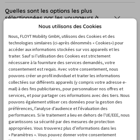
Quelles sont les options les plus
sélectionnées par les voyageurs à
Chelles ?
Nous utilisons des Cookies
Nous, FLOYT Mobility GmbH, utilisons des Cookies et des
Puis-je louer un modèle de voiture
technologies similaires (ci-après dénommés « Cookies») pour
spécifique à Chelles ?
accéder aux informations stockées sur vos appareils et les
traiter. Sauf si l’utilisation des Cookies est strictement
nécessaire à la fourniture des services demandés, votre
Est-ce possible de louer une voiture à
consentement est requis. Avec votre consentement, nous
Chelles sans payer de caution ?
pouvons créer un profil individuel et traiter les informations
collectées sur différents appareils (y compris votre adresse e-
mail) à des fins publicitaires, pour personnaliser nos offres et
Peut-on louer une voiture en aller
services, et pour partager ces informations avec des tiers. Nous
simple à Chelles ?
pouvons également utiliser ces données pour la gestion des
préférences, l’analyse d’audience et l’évaluation des
Comment annuler votre location de
performances. Si le traitement a lieu en dehors de l’UE/EEE, nous
voiture à Chelles ?
garantissons sa sécurité par des mesures de protection
appropriées. Vous trouverez plus d’informations dans les
« Paramètres ». Vous pouvez donner votre consentement
De quels documents ai-je besoin lors