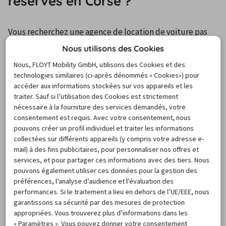
réservés en Corse ?
Vous recherchez une agence de location de voiture pas 
chère à Bonifacio ? Vous êtes au bon endroit ! Carigami est 
Nous utilisons des Cookies
un comparateur de prix entre les différents loueurs 
Nous, FLOYT Mobility GmbH, utilisons des Cookies et des
présents sur la ville. Le site vous permet de consulter en 
technologies similaires (ci-après dénommés « Cookies») pour
quelques minutes les offres disponibles sur votre période 
accéder aux informations stockées sur vos appareils et les
traiter. Sauf si l’utilisation des Cookies est strictement
de voyage. Ainsi, dénicher votre agence de location de 
nécessaire à la fourniture des services demandés, votre
voiture à Bonifacio à prix réduit devient un jeu d'enfant. 
consentement est requis. Avec votre consentement, nous
Vous pourrez en outre facilement comparer les 
pouvons créer un profil individuel et traiter les informations
collectées sur différents appareils (y compris votre adresse e-
prestations et les options disponibles selon les 
mail) à des fins publicitaires, pour personnaliser nos offres et
compagnies. À Bonifacio, le loueur principal est Europcar. 
services, et pour partager ces informations avec des tiers. Nous
L'entreprise travaille avec différents prestataires, qui 
pouvons également utiliser ces données pour la gestion des
n'appliquent pas tous la même tarification et n'offrent 
préférences, l’analyse d’audience et l’évaluation des
performances. Si le traitement a lieu en dehors de l’UE/EEE, nous
pas forcément les mêmes services. N'hésitez pas à 
garantissons sa sécurité par des mesures de protection
comparer les assurances incluses, le forfait kilométrique, 
appropriées. Vous trouverez plus d’informations dans les
le type de véhicule et les options proposées avant de 
« Paramètres ». Vous pouvez donner votre consentement