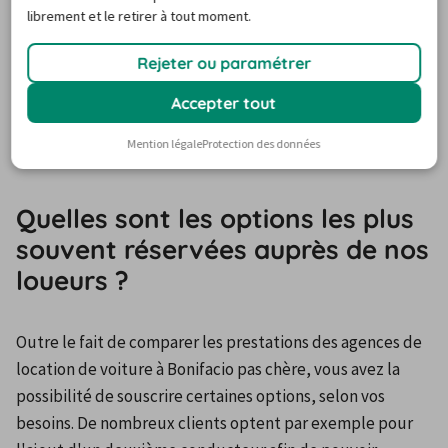
librement et le retirer à tout moment.
faire votre choix. Parmi ces prestataires, vous retrouverez 
Argus Car Hire ou Sunny Car par exemple. Si vous hésitez 
Rejeter ou paramétrer
entre deux loueurs, prenez le temps de lire les 
commentaires laissés par les clients. Cela vous donnera 
Accepter tout
une idée plus précise sur la qualité de l'accueil, du 
Mention légale
Protection des données
service et de la prestation en général.
Quelles sont les options les plus
souvent réservées auprès de nos
loueurs ?
Outre le fait de comparer les prestations des agences de 
location de voiture à Bonifacio pas chère, vous avez la 
possibilité de souscrire certaines options, selon vos 
besoins. De nombreux clients optent par exemple pour 