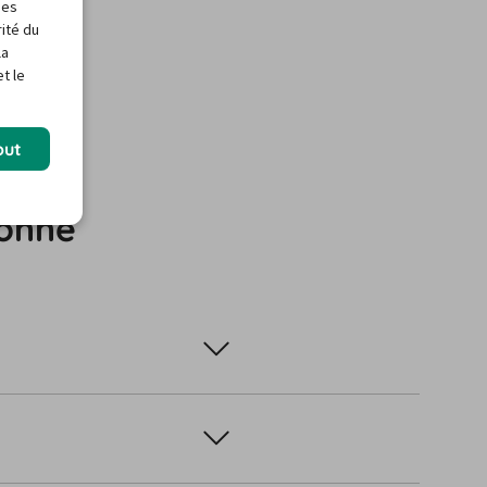
des
rité du
la
t le
out
bonne