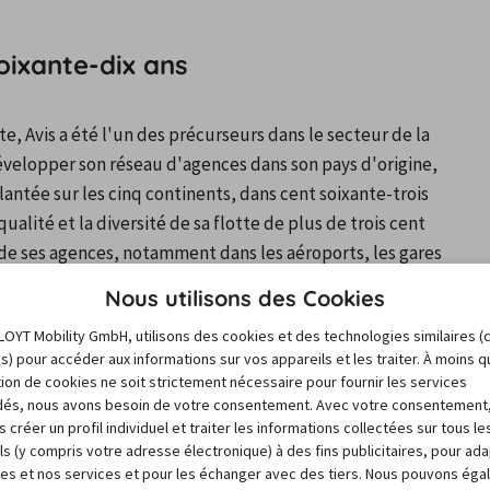
oixante-dix ans
, Avis a été l'un des précurseurs dans le secteur de la 
développer son réseau d'agences dans son pays d'origine, 
lantée sur les cinq continents, dans cent soixante-trois 
alité et la diversité de sa flotte de plus de trois cent 
 de ses agences, notamment dans les aéroports, les gares 
 les quartiers d'affaire et les centre-villes. Si vous 
Nous utilisons des Cookies
okyo, à Brisbane ou encore à Lisbonne, vous trouverez 
LOYT Mobility GmbH, utilisons des cookies et des technologies similaires (
 poursuite de votre voyage.
es) pour accéder aux informations sur vos appareils et les traiter. À moins 
sation de cookies ne soit strictement nécessaire pour fournir les services
és, nous avons besoin de votre consentement. Avec votre consentement
 dans une agence Avis Lisbonne discou
 créer un profil individuel et traiter les informations collectées sur tous le
ls (y compris votre adresse électronique) à des fins publicitaires, pour ad
res et nos services et pour les échanger avec des tiers. Nous pouvons ég
plus pratique si vous arrivez en avion est celle située 