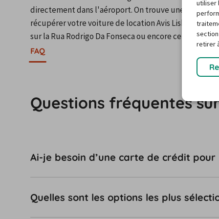
utilise
directement dans l'aéroport. On trouve une autre agen
perform
récupérer votre voiture de location Avis Lisbonne low 
traitem
section
sur la Rua Rodrigo Da Fonseca ou encore celle de la Ru
retirer
FAQ
Re
Questions fréquentes sur
Ai-je besoin d’une carte de crédit pour
Quelles sont les options les plus sélec