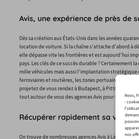
Avis, une expérience de près de s
Dès sa création aux États-Unis dans les années quarante
location de voiture. Si la chaîne s'attache d'abord à 
elle dépasse vite les frontières et est aujourd'hui imp
pays. Les clés de ce succès durable ? Certainement la qu
mille véhicules mais aussi l'implantation stratégique
ferroviaires et routières, les zones portuaires mais aussi
projetez de vous rendez à Budapest, à Pittsburgh, à T
Nous, F
tout autour de vous des agences Avis pour faciliter la
: cooki
l’utili
demand
Récupérer rapidement sa voiture
pouvons
apparei
nos off
On trouve de nombreuses agences Avis à Lisbonne et la 