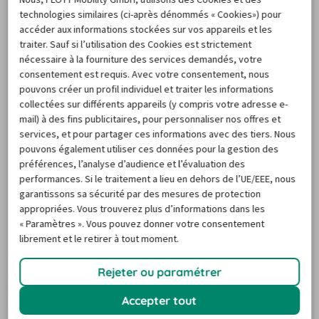
FAQ
technologies similaires (ci-après dénommés « Cookies») pour
accéder aux informations stockées sur vos appareils et les
traiter. Sauf si l’utilisation des Cookies est strictement
nécessaire à la fourniture des services demandés, votre
consentement est requis. Avec votre consentement, nous
Questions fréquentes sur la
pouvons créer un profil individuel et traiter les informations
location de voiture à Antibes
collectées sur différents appareils (y compris votre adresse e-
mail) à des fins publicitaires, pour personnaliser nos offres et
services, et pour partager ces informations avec des tiers. Nous
pouvons également utiliser ces données pour la gestion des
préférences, l’analyse d’audience et l’évaluation des
Ai-je besoin d’une carte de crédit pour
performances. Si le traitement a lieu en dehors de l’UE/EEE, nous
réserver une voiture de location à
garantissons sa sécurité par des mesures de protection
Antibes ?
appropriées. Vous trouverez plus d’informations dans les
« Paramètres ». Vous pouvez donner votre consentement
Quelles sont les options les plus
librement et le retirer à tout moment.
sélectionnées par les voyageurs à
Antibes ?
Rejeter ou paramétrer
Accepter tout
Puis-je louer un modèle de voiture