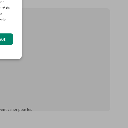
des
rité du
la
t le
out
ent varier pour les