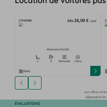
Location de voitures pas
26,00 €
Dès
CITADINE
C
/ jour
Mahindra KUV100
2
4
Manuelle
Clima
Tunis
Les offres et le
dépendent de la
ÉVALUATIONS