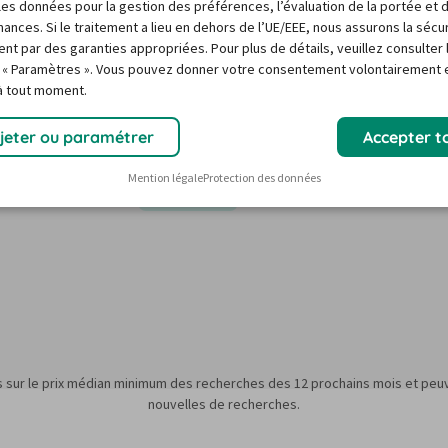
r les données pour la gestion des préférences, l’évaluation de la portée et 
ances. Si le traitement a lieu en dehors de l’UE/EEE, nous assurons la sécu
ent par des garanties appropriées. Pour plus de détails, veuillez consulter 
 « Paramètres ». Vous pouvez donner votre consentement volontairement e
6
12/26
1/27
 à tout moment.
 €
73,64 €
jeter ou paramétrer
Accepter t
Pas assez
d’informations
Mention légale
Protection des données
s sur le prix médian minimum des recherches des 12 prochains mois et peuv
nouvelles de recherches.