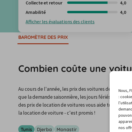
Collecte et retour
4,0
Amabilité
4,0
Afficher les évaluations des clients
BAROMÈTRE DES PRIX
Combien coûte une voitur
Au cours de l'année, les prix des voitures de location
Nous, F
que la demande saisonnière, les jours fériés ou les é
: cooki
l’utili
des prix de location de voitures vous aide toujours à t
demand
la location de voiture - c'est promis !
pouvons
apparei
nos off
Tunis
Djerba
Monastir