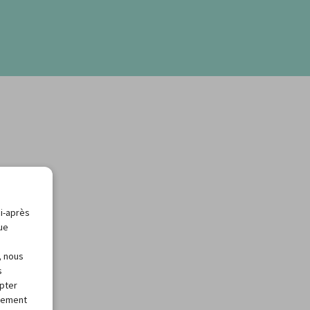
ci-après
que
, nous
s
apter
alement