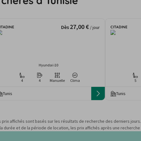
 chères à Tunisie
27,00 €
Dès
ITADINE
CITADINE
/ jour
Hyundai i10
4
4
Manuelle
Clima
5
Tunis
Tunis
s prix affichés sont basés sur les résultats de recherche des derniers jour
 durée et de la période de location, les prix affichés après une recherche