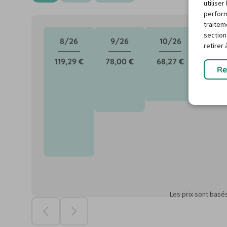
utilise
perform
traitem
section
8/26
9/26
10/26
11/2
retirer
119,29 €
78,00 €
68,27 €
65,78
Re
Les prix sont basé