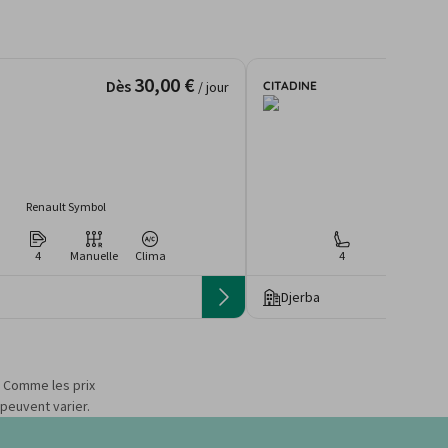
30,00 €
Dès
CITADINE
/ jour
Renault Symbol
Suzuki Swi
4
Manuelle
Clima
4
2
Man
Djerba
s. Comme les prix
 peuvent varier.