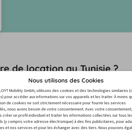
e de location au Tunisie ?
Nous utilisons des Cookies
 peuvent varier énormément en raison de facteurs tels 
LOYT Mobility GmbH, utilisons des cookies et des technologies similaires (
vénements locaux. Mais pas de panique : Notre baromètre 
es) pour accéder aux informations sur vos appareils et les traiter. À moins 
sation de cookies ne soit strictement nécessaire pour fournir les services
rouver le créneau le moins cher et la meilleure offre pour 
és, nous avons besoin de votre consentement. Avec votre consentement
 créer un profil individuel et traiter les informations collectées sur tous le
ls (y compris votre adresse électronique) à des fins publicitaires, pour ad
res et nos services et pour les échanger avec des tiers. Nous pouvons ég