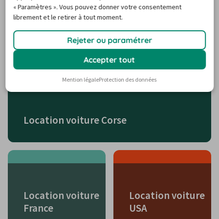
« Paramètres ». Vous pouvez donner votre consentement
librement et le retirer à tout moment.
Destinations de voyage
populaires
Rejeter ou paramétrer
Accepter tout
Mention légale
Protection des données
Location voiture Corse
Location voiture
Location voiture
France
USA