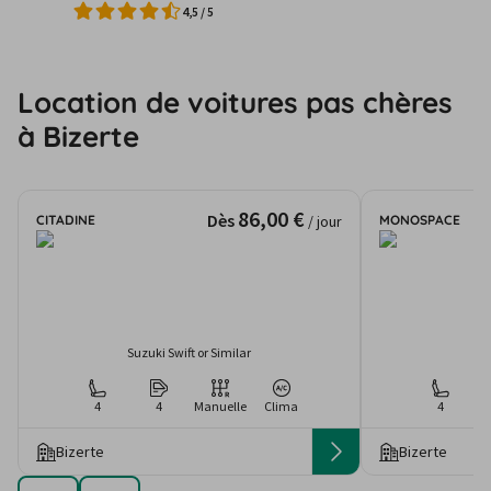
4,5
/
5
Location de voitures pas chères
à Bizerte
86,00 €
Dès
CITADINE
MONOSPACE
/ jour
Suzuki Swift or Similar
Fi
4
4
Manuelle
Clima
4
Bizerte
Bizerte