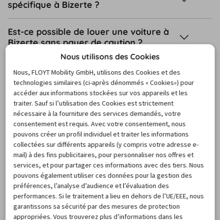
spécifique à Bizerte ?
Est-ce possible de louer une voiture à
Bizerte sans payer de caution ?
Nous utilisons des Cookies
Peut-on louer une voiture en aller
Nous, FLOYT Mobility GmbH, utilisons des Cookies et des
simple à Bizerte ?
technologies similaires (ci-après dénommés « Cookies») pour
accéder aux informations stockées sur vos appareils et les
traiter. Sauf si l’utilisation des Cookies est strictement
Comment annuler votre location de
nécessaire à la fourniture des services demandés, votre
voiture à Bizerte ?
consentement est requis. Avec votre consentement, nous
pouvons créer un profil individuel et traiter les informations
De quels documents ai-je besoin lors
collectées sur différents appareils (y compris votre adresse e-
mail) à des fins publicitaires, pour personnaliser nos offres et
de la prise en charge de ma voiture de
services, et pour partager ces informations avec des tiers. Nous
location à Bizerte ?
pouvons également utiliser ces données pour la gestion des
préférences, l’analyse d’audience et l’évaluation des
performances. Si le traitement a lieu en dehors de l’UE/EEE, nous
Vers le centre d’assistance
garantissons sa sécurité par des mesures de protection
appropriées. Vous trouverez plus d’informations dans les